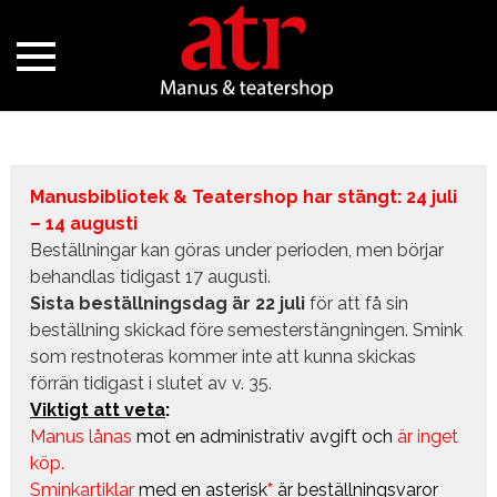
Manusbibliotek & Teatershop har stängt: 24 juli
– 14 augusti
Beställningar kan göras under perioden, men börjar
behandlas tidigast 17 augusti.
Sista beställningsdag är 22 juli
för att få sin
beställning skickad före semesterstängningen. Smink
som restnoteras kommer inte att kunna skickas
förrän tidigast i slutet av v. 35.
Viktigt att veta
:
Manus lånas
mot en administrativ avgift
och
är inget
köp.
Sminkartiklar
med en asterisk
*
är beställningsvaror