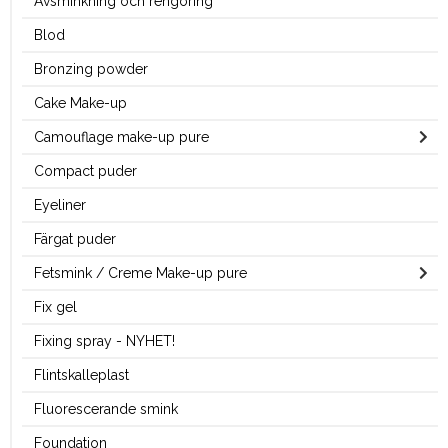
Avsminkning och rengöring
Blod
Bronzing powder
Cake Make-up
Camouflage make-up pure
Compact puder
Eyeliner
Färgat puder
Fetsmink / Creme Make-up pure
Fix gel
Fixing spray - NYHET!
Flintskalleplast
Fluorescerande smink
Foundation