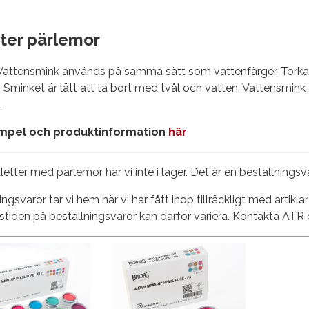
ter pärlemor
attensmink används på samma sätt som vattenfärger. Torkar o
 Sminket är lätt att ta bort med tvål och vatten. Vattensmink ä
.
mpel och produktinformation
här
letter med pärlemor har vi inte i lager. Det är en beställningsv
ingsvaror tar vi hem när vi har fått ihop tillräckligt med artik
tiden på beställningsvaror kan därför variera. Kontakta ATR 