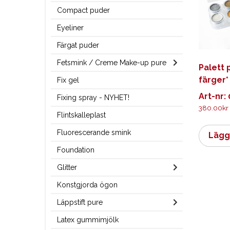
Compact puder
Eyeliner
Färgat puder
Fetsmink / Creme Make-up pure
Palett 
färger*
Fix gel
Art-nr:
Fixing spray - NYHET!
380.00
kr
Flintskalleplast
Fluorescerande smink
Lägg 
Foundation
Glitter
Konstgjorda ögon
Läppstift pure
Latex gummimjölk