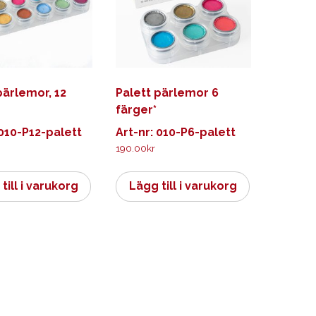
pärlemor, 12
Palett pärlemor 6
färger*
 010-P12-palett
Art-nr: 010-P6-palett
190.00
kr
till i varukorg
Lägg till i varukorg