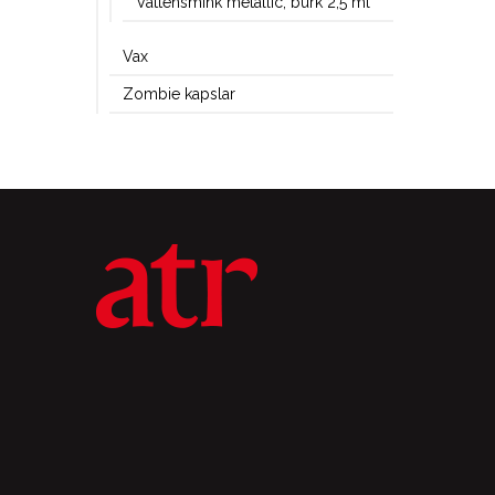
Vattensmink metallic, burk 2,5 ml
Vax
Zombie kapslar