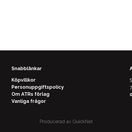
Snabblänkar
Köpvillkor
S
Personuppgiftspolicy
7
Om ATRs förlag
0
Vanliga frågor
Producerad av QuickNet