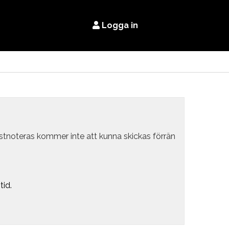
Logga in
estnoteras kommer inte att kunna skickas förrän
tid.