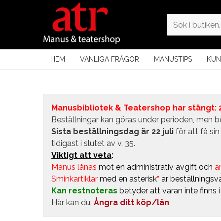
HEM
VANLIGA FRÅGOR
MANUSTIPS
KUN
Manusbibliotek & Teatershop har stängt: 24
Beställningar kan göras under perioden, men bö
Sista beställningsdag är 22 juli
för att få s
tidigast i slutet av v. 35.
Viktigt att veta
:
Manus lånas
mot en administrativ avgift
och
är
Sminkartiklar
med en asterisk
*
är beställningsva
Kan restnoteras
betyder att varan inte finns 
Här kan du:
Ångra ditt köp/lån