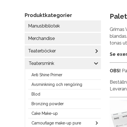
Produktkategorier
Palet
Manusbibliotek
Grimas V
blandas.
Merchandise
tonas ut
Teaterböcker
Se exe
Teatersmink
OBS!
Pa
Anti Shine Primer
Beställn
Avsminkning och rengöring
Leverans
Blod
Bronzing powder
Cake Make-up
Camouflage make-up pure