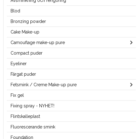
Avsminkning och rengöring
Blod
Bronzing powder
Cake Make-up
Camouflage make-up pure
Compact puder
Eyeliner
Färgat puder
Fetsmink / Creme Make-up pure
Fix gel
Fixing spray - NYHET!
Flintskalleplast
Fluorescerande smink
Foundation