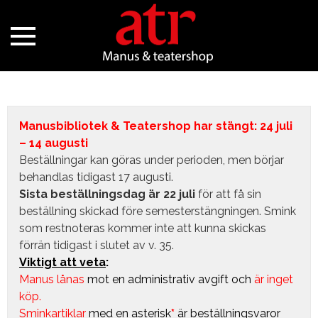
Manusbibliotek & Teatershop har stängt: 24 juli
– 14 augusti
Beställningar kan göras under perioden, men börjar
behandlas tidigast 17 augusti.
Sista beställningsdag är 22 juli
för att få sin
beställning skickad före semesterstängningen. Smink
som restnoteras kommer inte att kunna skickas
förrän tidigast i slutet av v. 35.
Viktigt att veta
:
Manus lånas
mot en administrativ avgift
och
är inget
köp.
Sminkartiklar
med en asterisk
*
är beställningsvaror