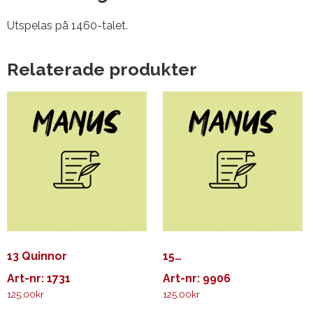
Utspelas på 1460-talet.
Relaterade produkter
13 Quinnor
15…
Art-nr: 1731
Art-nr: 9906
125.00
kr
125.00
kr
Den
Den