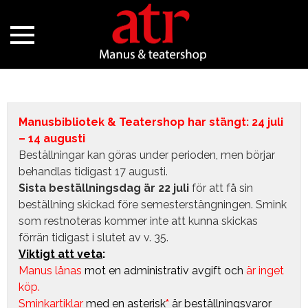
Manusbibliotek & Teatershop har stängt: 24 juli
– 14 augusti
Beställningar kan göras under perioden, men börjar
behandlas tidigast 17 augusti.
Sista beställningsdag är 22 juli
för att få sin
beställning skickad före semesterstängningen. Smink
som restnoteras kommer inte att kunna skickas
förrän tidigast i slutet av v. 35.
Viktigt att veta
:
Manus lånas
mot en administrativ avgift
och
är inget
köp.
Sminkartiklar
med en asterisk
*
är beställningsvaror