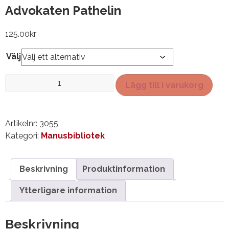
Advokaten Pathelin
125.00
kr
Välj
Advokaten
Lägg till i varukorg
Pathelin
mängd
Artikelnr:
3055
Kategori:
Manusbibliotek
Beskrivning
Produktinformation
Ytterligare information
Beskrivning