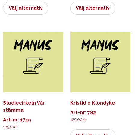
här
här
Välj alternativ
Välj alternativ
produkten
produkt
har
har
flera
flera
varianter.
varianter.
De
De
olika
olika
alternativen
alternati
kan
kan
väljas
väljas
på
på
produktsidan
produkts
Studiecirkeln Vår
Kristid o Klondyke
stämma
Art-nr: 782
Art-nr: 1749
125.00
kr
125.00
kr
Den
Den
här