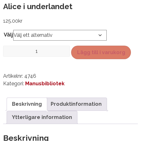
Alice i underlandet
125.00
kr
Välj
Alice
Lägg till i varukorg
i
underlandet
mängd
Artikelnr:
4746
Kategori:
Manusbibliotek
Beskrivning
Produktinformation
Ytterligare information
Beskrivning