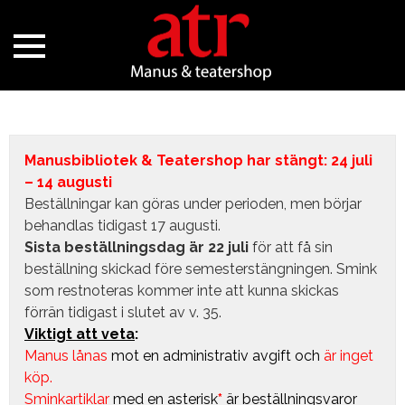
Manusbibliotek & Teatershop har stängt: 24 juli
– 14 augusti
Beställningar kan göras under perioden, men börjar
behandlas tidigast 17 augusti.
Sista beställningsdag är 22 juli
för att få sin
beställning skickad före semesterstängningen. Smink
som restnoteras kommer inte att kunna skickas
förrän tidigast i slutet av v. 35.
Viktigt att veta
:
Manus lånas
mot en administrativ avgift
och
är inget
köp.
Sminkartiklar
med en asterisk
*
är beställningsvaror