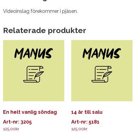
Videoinslag förekommer i pjäsen.
Relaterade produkter
En helt vanlig söndag
14 år till salu
Art-nr: 3205
Art-nr: 5181
125.00
kr
125.00
kr
Den
Den