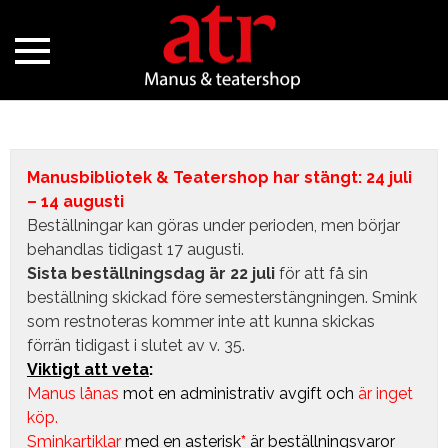
Manusbibliotek & Teatershop har stängt: 24 juli
– 14 augusti
Beställningar kan göras under perioden, men börjar
behandlas tidigast 17 augusti.
Sista beställningsdag är 22 juli
för att få sin
beställning skickad före semesterstängningen. Smink
som restnoteras kommer inte att kunna skickas
förrän tidigast i slutet av v. 35.
Viktigt att veta
:
Manus lånas
mot en administrativ avgift
och
är inget
köp.
Sminkartiklar
med en asterisk
*
är beställningsvaror