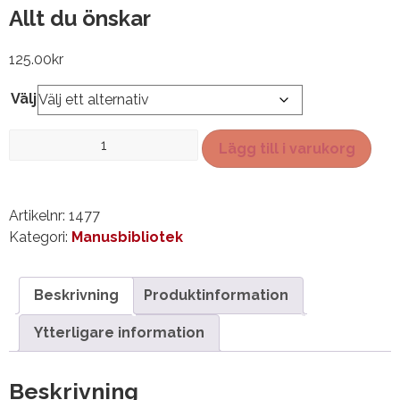
Allt du önskar
125.00
kr
Välj
Allt
Lägg till i varukorg
du
önskar
mängd
Artikelnr:
1477
Kategori:
Manusbibliotek
Beskrivning
Produktinformation
Ytterligare information
Beskrivning