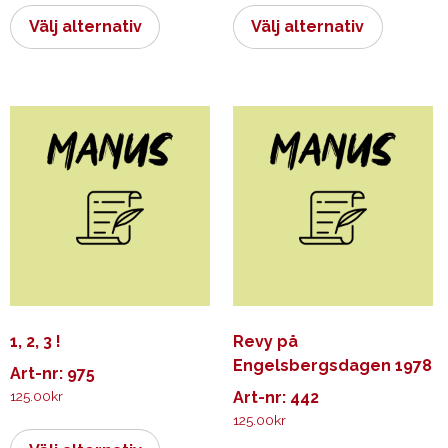
här
här
Välj alternativ
Välj alternativ
produkten
produkt
har
har
flera
flera
varianter.
varianter.
De
De
olika
olika
alternativen
alternati
kan
kan
väljas
väljas
på
på
produktsidan
produkts
1, 2, 3 !
Revy på
Engelsbergsdagen 1978
Art-nr: 975
125.00
kr
Art-nr: 442
125.00
kr
Den
här
Den