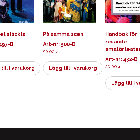
set släckts
På samma scen
Handbok för
resande
 497-B
Art-nr: 500-B
amatörteater
50.00
kr
Art-nr: 432-B
20.00
kr
till i varukorg
Lägg till i varukorg
Lägg till i 