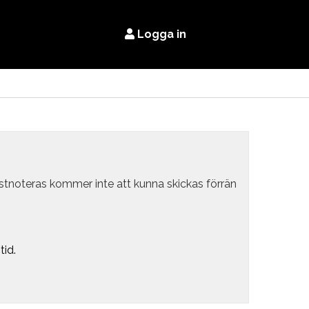
Logga in
estnoteras kommer inte att kunna skickas förrän
tid.