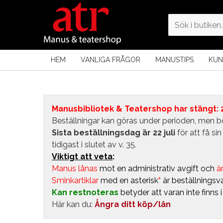
HEM
VANLIGA FRÅGOR
MANUSTIPS
KUN
Manusbibliotek & Teatershop har stängt: 24
Beställningar kan göras under perioden, men bö
Sista beställningsdag är 22 juli
för att få s
tidigast i slutet av v. 35.
Viktigt att veta
:
Manus lånas
mot en administrativ avgift
och
är
Sminkartiklar
med en asterisk
*
är beställningsva
Kan restnoteras
betyder att varan inte finns 
Här kan du:
Ångra ditt köp/lån