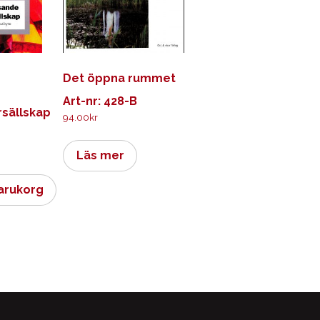
Det öppna rummet
Art-nr: 428-B
sällskap
94.00
kr
Läs mer
varukorg