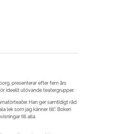
org, presenterar efter fem års
ör ideellt utövande teatergrupper.
amatörteater. Han ger samtidigt råd
a lek som jag känner till”. Boken
sningar till alla