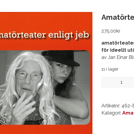
Amatörtea
275.00
kr
amatörteater
för ideellt 
av Jan Einar B
11 i lager
Amatörteater
enligt
jeb
...
Artikelnr:
462-
mängd
Kategori:
Amat