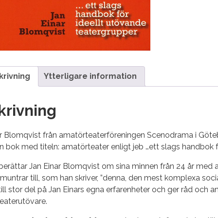
krivning
Ytterligare information
krivning
ar Blomqvist från amatörteaterföreningen Scenodrama i Göteb
 bok med titeln: amatörteater enligt jeb …ett slags handbok f
berättar Jan Einar Blomqvist om sina minnen från 24 år med 
untrar till, som han skriver, ”denna, den mest komplexa social
ill stor del på Jan Einars egna erfarenheter och ger råd och anvi
eaterutövare.