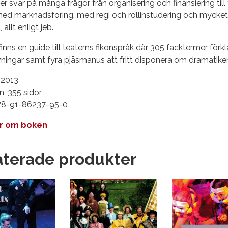
r svar på många frågor från organisering och finansiering til
ed marknadsföring, med regi och rollinstudering och mycket 
, allt enligt jeb.
finns en guide till teaterns fikonspråk där 305 facktermer förkl
ningar samt fyra pjäsmanus att fritt disponera om dramatikern
 2013
, 355 sidor
78-91-86237-95-0
r om boken
aterade produkter