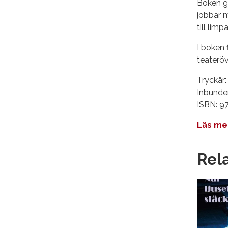
Boken ge
jobbar m
till limpa
I boken 
teateröv
Tryckår:
Inbunden
ISBN: 9
Läs me
Rel