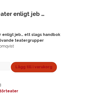
ter enligt jeb …
 enligt jeb… ett slags handbok
utövande teatergrupper
lomqvist
Lägg till i varukorg
B
örteater