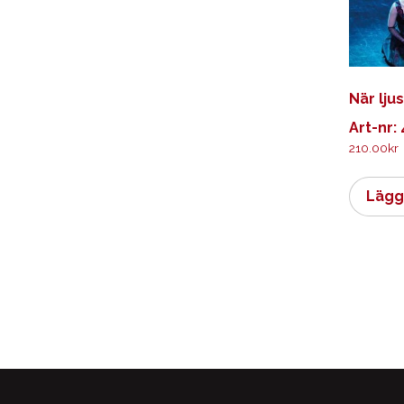
När lju
Art-nr:
210.00
kr
Lägg 