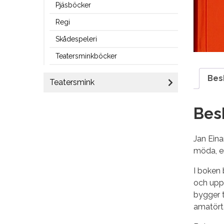
Pjäsböcker
Regi
Skådespeleri
Teatersminkböcker
Bes
Teatersmink
Bes
Jan Ein
möda, en
I boken 
och uppm
bygger t
amatört