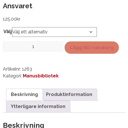
Ansvaret
125.00
kr
Välj
Ansvaret
Lägg till i varukorg
mängd
Artikelnr:
1263
Kategori:
Manusbibliotek
Beskrivning
Produktinformation
Ytterligare information
Beskrivning