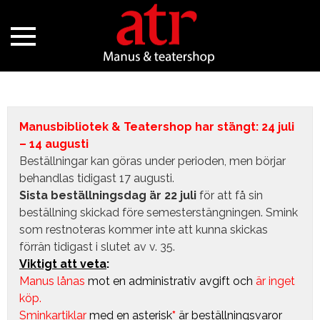
Manusbibliotek & Teatershop har stängt: 24 juli
– 14 augusti
Beställningar kan göras under perioden, men börjar
behandlas tidigast 17 augusti.
Sista beställningsdag är 22 juli
för att få sin
beställning skickad före semesterstängningen. Smink
som restnoteras kommer inte att kunna skickas
förrän tidigast i slutet av v. 35.
Viktigt att veta
:
Manus lånas
mot en administrativ avgift
och
är inget
köp.
Sminkartiklar
med en asterisk
*
är beställningsvaror