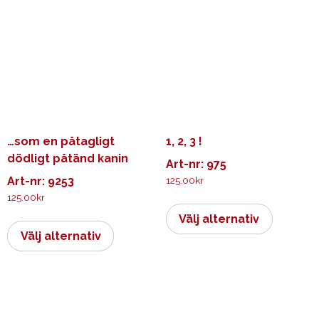
olika
De
alternativen
olika
kan
alternati
väljas
kan
på
väljas
produktsidan
på
produkts
…som en påtagligt
1, 2, 3 !
dödligt påtänd kanin
Art-nr: 975
Art-nr: 9253
125.00
kr
125.00
kr
Den
Den
här
Välj alternativ
här
produkt
Välj alternativ
produkten
har
har
flera
flera
varianter.
varianter.
De