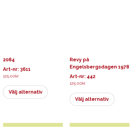
2084
Revy på
Engelsbergsdagen 1978
Art-nr: 3611
125.00
kr
Art-nr: 442
125.00
kr
Den
här
Den
Välj alternativ
produkten
här
Välj alternativ
har
produkt
flera
har
varianter.
flera
De
varianter.