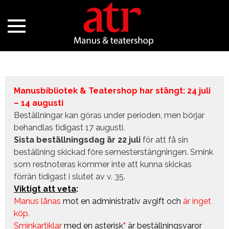
Manusbibliotek & Teatershop har stängt: 24 juli
– 14 augusti
Beställningar kan göras under perioden, men börjar
behandlas tidigast 17 augusti.
Sista beställningsdag är 22 juli
för att få sin
beställning skickad före semesterstängningen. Smink
som restnoteras kommer inte att kunna skickas
förrän tidigast i slutet av v. 35.
Viktigt att veta
:
Manus lånas
mot en administrativ avgift
och
är inget
köp.
Sminkartiklar
med en asterisk
*
är beställningsvaror