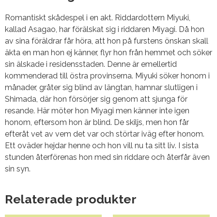
Romantiskt skådespel i en akt. Riddardottern Miyuki,
kallad Asagao, har förälskat sig i riddaren Miyagi. Då hon
av sina föräldrar får höra, att hon på furstens önskan skall
äkta en man hon ej känner, flyr hon från hemmet och söker
sin älskade i residensstaden. Denne är emellertid
kommenderad till östra provinserna. Miyuki söker honom i
månader, gråter sig blind av längtan, hamnar slutligen i
Shimada, där hon försörjer sig genom att sjunga för
resande. Här möter hon Miyagi men känner inte igen
honom, eftersom hon är blind. De skiljs, men hon får
efteråt vet av vem det var och störtar iväg efter honom.
Ett oväder hejdar henne och hon vill nu ta sitt liv. I sista
stunden återförenas hon med sin riddare och återfår även
sin syn.
Relaterade produkter