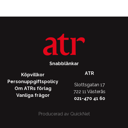
varianter.
De
De
olika
olika
alternati
alternativen
kan
kan
väljas
väljas
på
på
produkts
produktsidan
Snabblänkar
ATR
Köpvillkor
Personuppgiftspolicy
Slottsgatan 17
Om ATRs förlag
722 11 Västerås
Vanliga frågor
021-470 41 60
Producerad av QuickNet