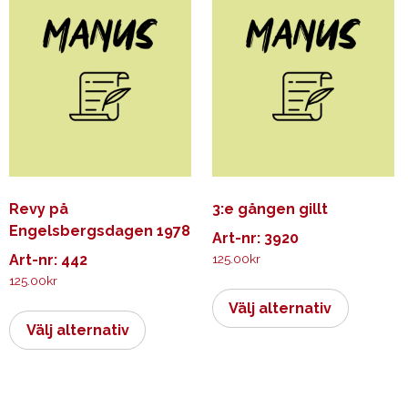
De
varianter.
olika
De
alternativen
olika
kan
alternati
väljas
kan
på
väljas
produktsidan
på
produkts
Revy på
3:e gången gillt
Engelsbergsdagen 1978
Art-nr: 3920
Art-nr: 442
125.00
kr
125.00
kr
Den
Den
här
Välj alternativ
här
produkt
Välj alternativ
produkten
har
har
flera
flera
varianter.