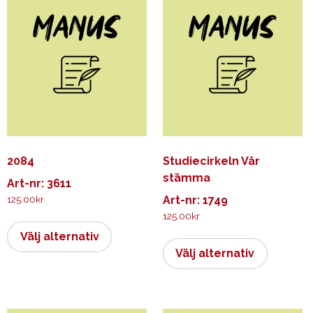
2084
Studiecirkeln Vår
stämma
Art-nr: 3611
125.00
kr
Art-nr: 1749
125.00
kr
Den
här
Den
Välj alternativ
produkten
här
Välj alternativ
har
produkt
flera
har
varianter.
flera