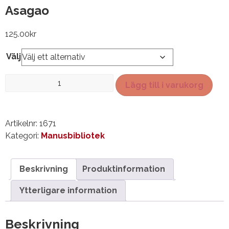
Asagao
125.00
kr
Välj
Asagao
Lägg till i varukorg
mängd
Artikelnr:
1671
Kategori:
Manusbibliotek
Beskrivning
Produktinformation
Ytterligare information
Beskrivning