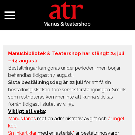
Manusbibliotek & Teatershop har stängt: 24 juli
– 14 augusti
Beställningar kan göras under perioden, men börjar
behandlas tidigast 17 augusti.
Sista beställningsdag är 22 juli
för att få sin
beställning skickad före semesterstängningen. Smink
som restnoteras kommer inte att kunna skickas
förrän tidigast i slutet av v. 35.
Viktigt att veta
:
Manus lånas
mot en administrativ avgift
och
är inget
köp.
Sminkartiklar
med en asterisk
*
är beställningsvaror