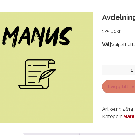
Avdelnin
125.00
kr
Välj
Avdelning
16
B
Lägg till i
mängd
Artikelnr:
4614
Kategori:
Manu