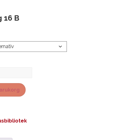
g 16 B
 varukorg
sbibliotek