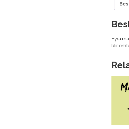
Bes
Bes
Fyra män
blir om
Rel