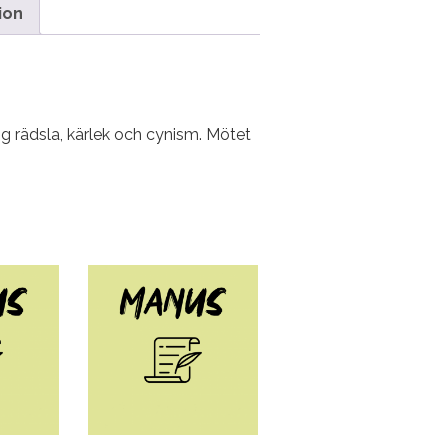
ion
g rädsla, kärlek och cynism. Mötet