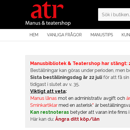
HEM
VANLIGA FRÅGOR
MANUSTIPS
KUN
Manusbibliotek & Teatershop har stängt: 24
Beställningar kan göras under perioden, men bö
Sista beställningsdag är 22 juli
för att få s
tidigast i slutet av v. 35.
Viktigt att veta
:
Manus lånas
mot en administrativ avgift
och
är
Sminkartiklar
med en asterisk
*
är beställningsva
Kan restnoteras
betyder att varan inte finns 
Här kan du:
Ångra ditt köp/lån