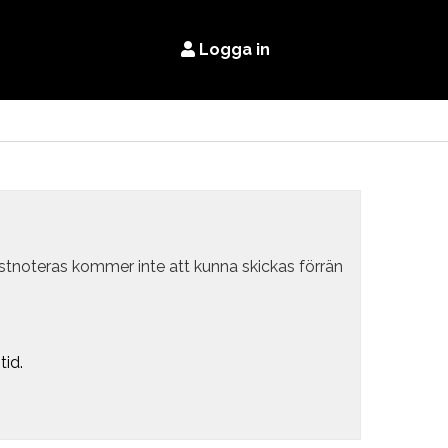
Logga in
estnoteras kommer inte att kunna skickas förrän
tid.