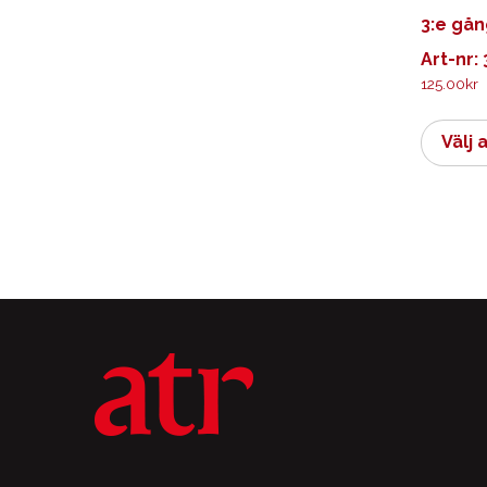
3:e gån
Art-nr:
125.00
kr
Välj 