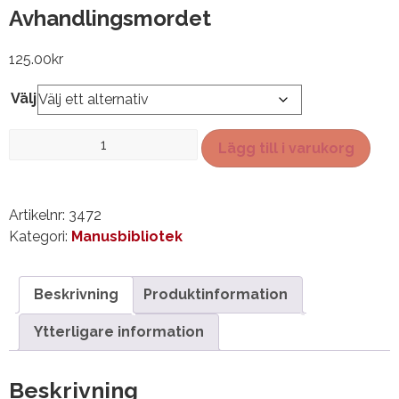
Avhandlingsmordet
125.00
kr
Välj
Avhandlingsmordet
Lägg till i varukorg
mängd
Artikelnr:
3472
Kategori:
Manusbibliotek
Beskrivning
Produktinformation
Ytterligare information
Beskrivning