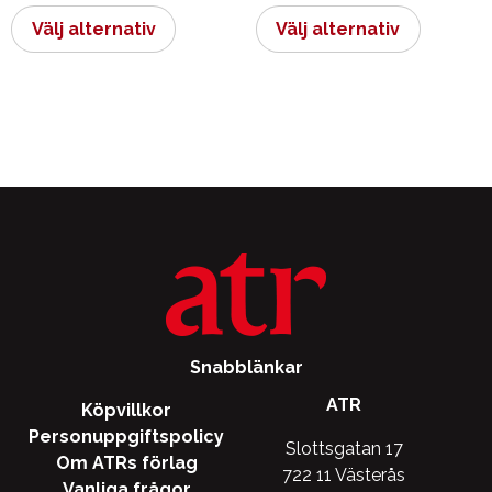
här
här
Välj alternativ
Välj alternativ
produkten
produkt
har
har
flera
flera
varianter.
varianter.
De
De
olika
olika
alternativen
alternati
kan
kan
väljas
väljas
på
på
produktsidan
produkts
Snabblänkar
ATR
Köpvillkor
Personuppgiftspolicy
Slottsgatan 17
Om ATRs förlag
722 11 Västerås
Vanliga frågor