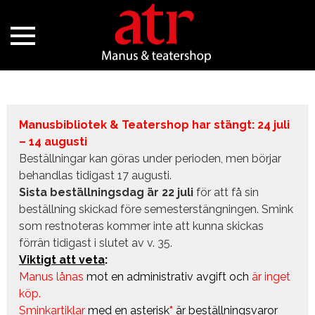
Manusbibliotek & Teatershop har stängt: 24 juli
– 14 augusti
Beställningar kan göras under perioden, men börjar
behandlas tidigast 17 augusti.
Sista beställningsdag är 22 juli
för att få sin
beställning skickad före semesterstängningen. Smink
som restnoteras kommer inte att kunna skickas
förrän tidigast i slutet av v. 35.
Viktigt att veta
:
Manus lånas
mot en administrativ avgift
och
är inget
köp.
Sminkartiklar
med en asterisk
*
är beställningsvaror