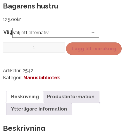
Bagarens hustru
125.00
kr
Välj
Bagarens
Lägg till i varukorg
hustru
mängd
Artikelnr:
2542
Kategori:
Manusbibliotek
Beskrivning
Produktinformation
Ytterligare information
Beskrivning