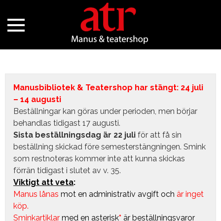
Manusbibliotek & Teatershop har stängt: 24 juli
– 14 augusti
Beställningar kan göras under perioden, men börjar
behandlas tidigast 17 augusti.
Sista beställningsdag är 22 juli
för att få sin
beställning skickad före semesterstängningen. Smink
som restnoteras kommer inte att kunna skickas
förrän tidigast i slutet av v. 35.
Viktigt att veta
:
Manus lånas
mot en administrativ avgift
och
är inget
köp.
Sminkartiklar
med en asterisk
*
är beställningsvaror