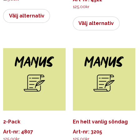
125.00
kr
Den
här
Den
Välj alternativ
produkten
här
Välj alternativ
har
produkt
flera
har
varianter.
flera
De
varianter.
olika
De
alternativen
olika
kan
alternati
väljas
kan
på
väljas
produktsidan
på
produkts
2-Pack
En helt vanlig söndag
Art-nr: 4807
Art-nr: 3205
125.00
kr
125.00
kr