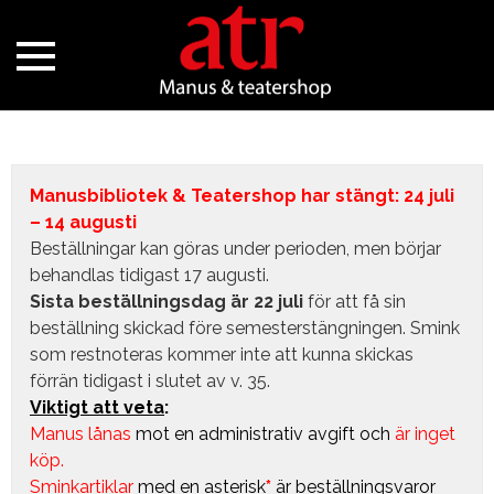
Manusbibliotek & Teatershop har stängt: 24 juli
– 14 augusti
Beställningar kan göras under perioden, men börjar
behandlas tidigast 17 augusti.
Sista beställningsdag är 22 juli
för att få sin
beställning skickad före semesterstängningen. Smink
som restnoteras kommer inte att kunna skickas
förrän tidigast i slutet av v. 35.
Viktigt att veta
:
Manus lånas
mot en administrativ avgift
och
är inget
köp.
Sminkartiklar
med en asterisk
*
är beställningsvaror