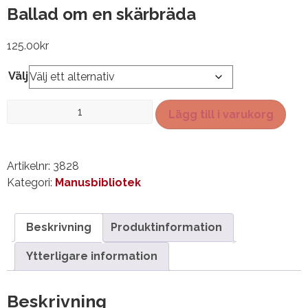
Ballad om en skärbräda
125.00
kr
Välj
Ballad
Lägg till i varukorg
om
en
skärbräda
Artikelnr:
3828
mängd
Kategori:
Manusbibliotek
Beskrivning
Produktinformation
Ytterligare information
Beskrivning