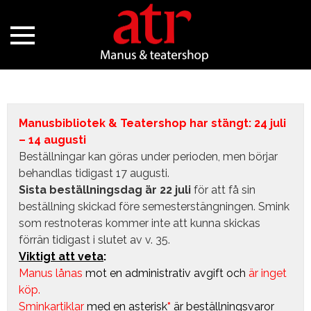
Manusbibliotek & Teatershop har stängt: 24 juli
– 14 augusti
Beställningar kan göras under perioden, men börjar
behandlas tidigast 17 augusti.
Sista beställningsdag är 22 juli
för att få sin
beställning skickad före semesterstängningen. Smink
som restnoteras kommer inte att kunna skickas
förrän tidigast i slutet av v. 35.
Viktigt att veta
:
Manus lånas
mot en administrativ avgift
och
är inget
köp.
Sminkartiklar
med en asterisk
*
är beställningsvaror