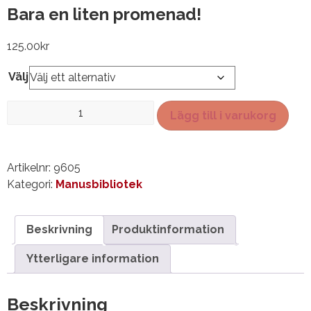
Bara en liten promenad!
125.00
kr
Välj
Bara
Lägg till i varukorg
en
liten
promenad!
Artikelnr:
9605
mängd
Kategori:
Manusbibliotek
Beskrivning
Produktinformation
Ytterligare information
Beskrivning