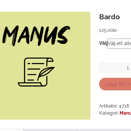
Bardo
125.00
kr
Välj
Bardo
mängd
Lägg till i
Artikelnr:
4718
Kategori:
Manu