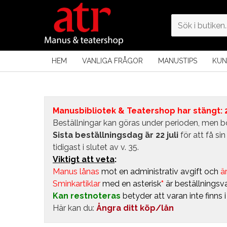
HEM
VANLIGA FRÅGOR
MANUSTIPS
KUN
Manusbibliotek & Teatershop har stängt: 24
Beställningar kan göras under perioden, men bö
Sista beställningsdag är 22 juli
för att få s
tidigast i slutet av v. 35.
Viktigt att veta
:
Manus lånas
mot en administrativ avgift
och
är
Sminkartiklar
med en asterisk
*
är beställningsva
Kan restnoteras
betyder att varan inte finns 
Här kan du:
Ångra ditt köp/lån