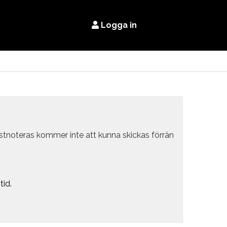
Logga in
estnoteras kommer inte att kunna skickas förrän
tid.