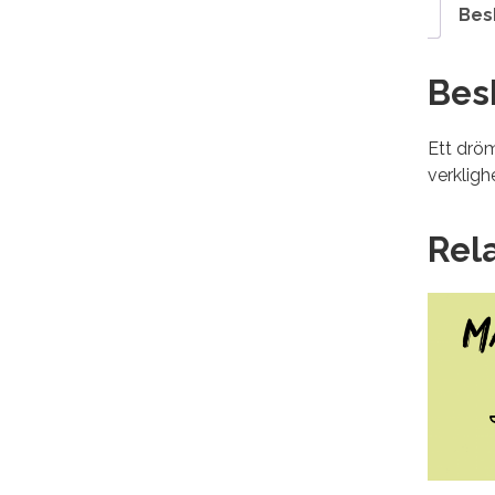
Bes
Bes
Ett dröm
verkligh
Rel