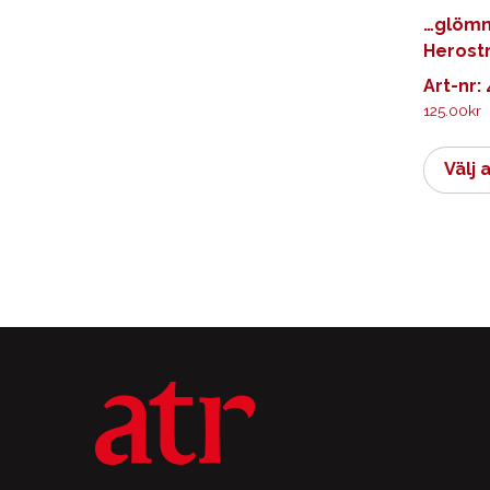
…glöm
Herost
Art-nr:
125.00
kr
Välj 