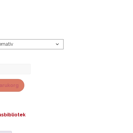
 varukorg
sbibliotek