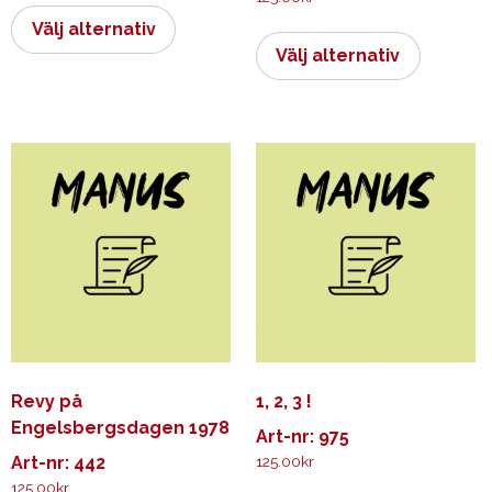
här
Den
Välj alternativ
produkten
här
Välj alternativ
har
produkt
flera
har
varianter.
flera
De
varianter.
olika
De
alternativen
olika
kan
alternati
väljas
kan
på
väljas
produktsidan
på
produkts
Revy på
1, 2, 3 !
Engelsbergsdagen 1978
Art-nr: 975
Art-nr: 442
125.00
kr
125.00
kr
Den