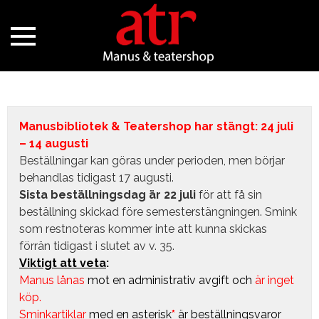
Manusbibliotek & Teatershop har stängt: 24 juli
– 14 augusti
Beställningar kan göras under perioden, men börjar
behandlas tidigast 17 augusti.
Sista beställningsdag är 22 juli
för att få sin
beställning skickad före semesterstängningen. Smink
som restnoteras kommer inte att kunna skickas
förrän tidigast i slutet av v. 35.
Viktigt att veta
:
Manus lånas
mot en administrativ avgift
och
är inget
köp.
Sminkartiklar
med en asterisk
*
är beställningsvaror