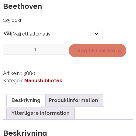
Beethoven
125.00
kr
Välj
Beethoven
Lägg till i varukorg
mängd
Artikelnr:
3880
Kategori:
Manusbibliotek
Beskrivning
Produktinformation
Ytterligare information
Beskrivning