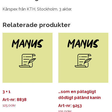
Kårspex från KTH, Stockholm. 3 akter.
Relaterade produkter
3 + 1
…som en påtagligt
dödligt påtänd kanin
Art-nr: 8838
125.00
kr
Art-nr: 9253
125.00
kr
Den