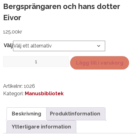
Bergsprängaren och hans dotter
Eivor
125.00
kr
Välj
Bergsprängaren
Lägg till i varukorg
och
hans
dotter
Artikelnr:
1026
Eivor
Kategori:
Manusbibliotek
mängd
Beskrivning
Produktinformation
Ytterligare information