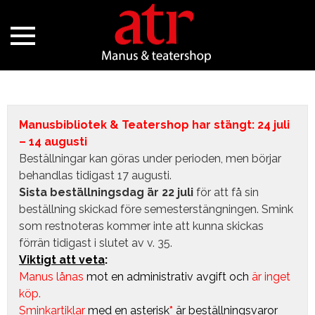
Manusbibliotek & Teatershop har stängt: 24 juli
– 14 augusti
Beställningar kan göras under perioden, men börjar
behandlas tidigast 17 augusti.
Sista beställningsdag är 22 juli
för att få sin
beställning skickad före semesterstängningen. Smink
som restnoteras kommer inte att kunna skickas
förrän tidigast i slutet av v. 35.
Viktigt att veta
:
Manus lånas
mot en administrativ avgift
och
är inget
köp.
Sminkartiklar
med en asterisk
*
är beställningsvaror