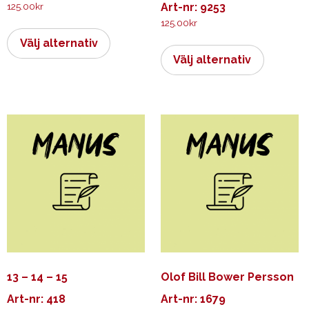
125.00
kr
Art-nr: 9253
125.00
kr
Den
här
Den
Välj alternativ
produkten
här
Välj alternativ
har
produkt
flera
har
varianter.
flera
De
varianter.
olika
De
alternativen
olika
kan
alternati
väljas
kan
på
väljas
produktsidan
på
produkts
13 – 14 – 15
Olof Bill Bower Persson
Art-nr: 418
Art-nr: 1679