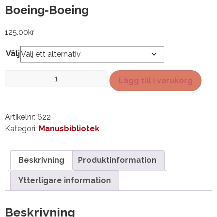
Boeing-Boeing
125.00
kr
Välj
Boeing-
Lägg till i varukorg
Boeing
mängd
Artikelnr:
622
Kategori:
Manusbibliotek
Beskrivning
Produktinformation
Ytterligare information
Beskrivning