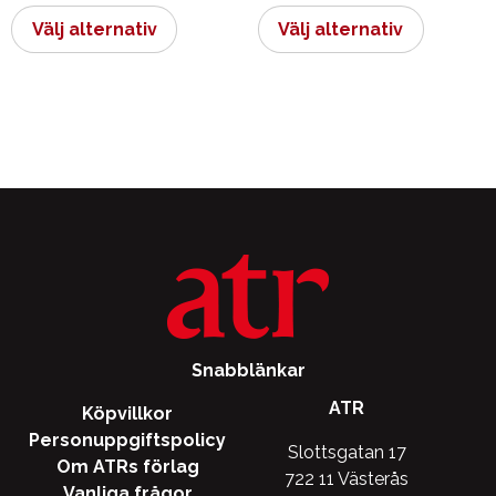
här
här
Välj alternativ
Välj alternativ
produkten
produkt
har
har
flera
flera
varianter.
varianter.
De
De
olika
olika
alternativen
alternati
kan
kan
väljas
väljas
på
på
produktsidan
produkts
Snabblänkar
ATR
Köpvillkor
Personuppgiftspolicy
Slottsgatan 17
Om ATRs förlag
722 11 Västerås
Vanliga frågor