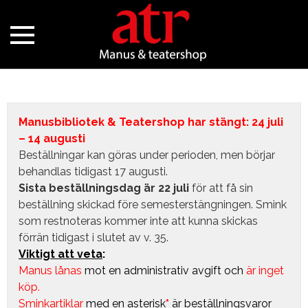
Manusbibliotek & Teatershop har stängt: 24 juli
– 14 augusti
Beställningar kan göras under perioden, men börjar
behandlas tidigast 17 augusti.
Sista beställningsdag är 22 juli
för att få sin
beställning skickad före semesterstängningen. Smink
som restnoteras kommer inte att kunna skickas
förrän tidigast i slutet av v. 35.
Viktigt att veta
:
Manus lånas
mot en administrativ avgift
och
är inget
köp.
Sminkartiklar
med en asterisk
*
är beställningsvaror