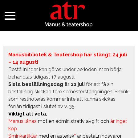
Manusbibliotek & Teatershop har stängt: 24 juli
– 14 augusti
Beställningar kan göras under perioden, men börjar
behandlas tidigast 17 augusti.
Sista beställningsdag är 22 juli
för att få sin
beställning skickad före semesterstängningen. Smink
som restnoteras kommer inte att kunna skickas
förrän tidigast i slutet av v. 35.
Viktigt att veta
:
Manus lånas
mot en administrativ avgift
och
är inget
köp.
Sminkartiklar
med en asterisk
*
är beställningsvaror