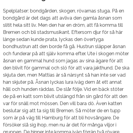
Spelplatser: bondgården, skogen, rövarnas stuga. På en
bondgård är det dags att avliva den gamla åsnan som
slitit hela sitt liv. Men den har en dröm, att få komma till
Bremen och bli stadsmusikant. Eftersom djur för så här
länge sedan kunde prata, lyckas den övertyga
bondhustrun att den borde få gå. Hustrun släpper åsnan
och funderar på att själv komma efter. Ute i skogen möter
åsnan en gammal hund som jagas av sina ägare för att
den blivit för gammal och slö för att vara jakthund. De ska
skjuta den, men Mattias är så närsynt så han inte ser vad
han skjuter på. Åsnan lyckas lura iväg dem åt ett annat
håll och hunden räddas. De slår följe. Vid en bäck stöter
de på en katt som blivit utslängd från sin gård för att den
var för snäll mot mössen. Den vill bara dö. Även katten
beslutar sig att ta sig till Bremen. Så möter de en tupp
som är på väg till Hamburg för att bli hovsångare. De
försöker slå sig ihop, men nu är det för många viljor i
gruppen. De hinner inte komma iväg förrän två rövare