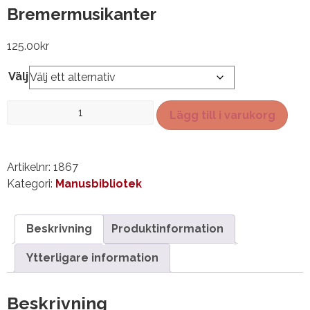
Bremermusikanter
125.00
kr
Välj
Bremermusikanter
Lägg till i varukorg
mängd
Artikelnr:
1867
Kategori:
Manusbibliotek
Beskrivning
Produktinformation
Ytterligare information
Beskrivning