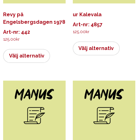
Revy på
ur Kalevala
Engelsbergsdagen 1978
Art-nr: 4857
Art-nr: 442
125.00
kr
125.00
kr
Den
Den
här
Välj alternativ
här
produkt
Välj alternativ
produkten
har
har
flera
flera
varianter.
varianter.
De
De
olika
olika
alternati
alternativen
kan
kan
väljas
väljas
på
på
produkts
produktsidan