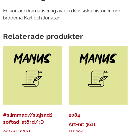
En kortare dramatisering av den klassiska historien om
bröderna Karl och Jonatan.
Relaterade produkter
#slimmad//slajsad:)
2084
softad_störd/ :D
Art-nr: 3611
Art-nr: 5091
125.00
kr