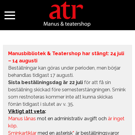
Manusbibliotek & Teatershop har stängt: 24 juli
– 14 augusti
Beställningar kan göras under perioden, men börjar
behandlas tidigast 17 augusti.
Sista beställningsdag är 22 juli
för att få sin
beställning skickad före semesterstängningen. Smink
som restnoteras kommer inte att kunna skickas
förrän tidigast i slutet av v. 35.
Viktigt att veta
:
Manus lånas
mot en administrativ avgift
och
är inget
köp.
Sminkartiklar
med en asterisk
*
är beställningsvaror