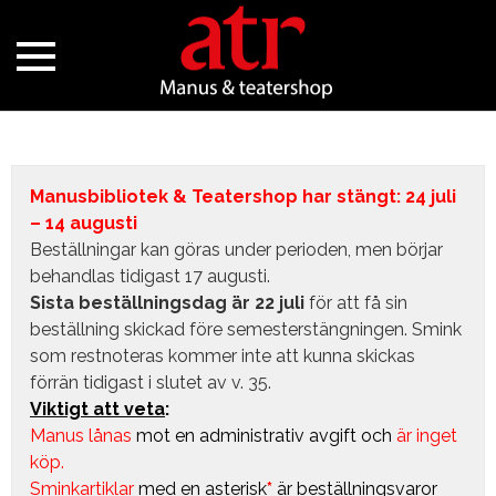
Manusbibliotek & Teatershop har stängt: 24 juli
– 14 augusti
Beställningar kan göras under perioden, men börjar
behandlas tidigast 17 augusti.
Sista beställningsdag är 22 juli
för att få sin
beställning skickad före semesterstängningen. Smink
som restnoteras kommer inte att kunna skickas
förrän tidigast i slutet av v. 35.
Viktigt att veta
:
Manus lånas
mot en administrativ avgift
och
är inget
köp.
Sminkartiklar
med en asterisk
*
är beställningsvaror