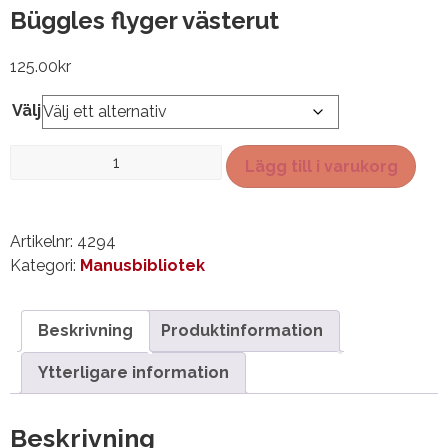
Büggles flyger västerut
125.00
kr
Välj
Büggles
Lägg till i varukorg
flyger
västerut
mängd
Artikelnr:
4294
Kategori:
Manusbibliotek
Beskrivning
Produktinformation
Ytterligare information
Beskrivning