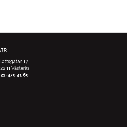
varianter.
flera
De
varianter.
olika
De
alternativen
olika
kan
alternativen
väljas
kan
på
väljas
ATR
produktsidan
på
produktsidan
lottsgatan 17
22 11 Västerås
21-470 41 60