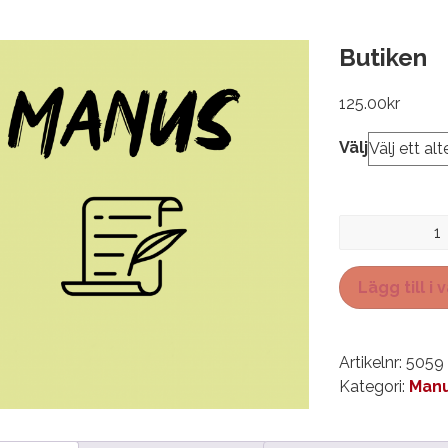
Butiken
125.00
kr
Välj
Butiken
mängd
Lägg till i
Artikelnr:
5059
Kategori:
Manu