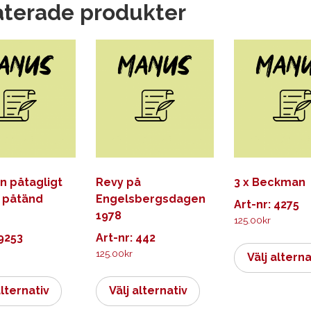
aterade produkter
n påtagligt
Revy på
3 x Beckman
t påtänd
Engelsbergsdagen
Art-nr: 4275
1978
125.00
kr
 9253
Art-nr: 442
125.00
kr
Välj alterna
Den
Den
här
här
alternativ
Välj alternativ
produkten
produkten