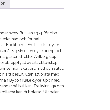
ion
nder skrev Butiken 1974 för Åbo
överlevnad och fortsatt
är Bockholms Emil till slut dyker
ockar åt sig sin egen cykelpump och
margästen direktör Ahlberg upp
esök, uppfylld av sitt äktenskap
h hennes man ska vara med och satsa
in sitt beslut, utan att prata med
r innan Bybon Kalle dyker upp med
pengar på butiken. Tre kvinnliga och
re rollerna kan dubbleras. Utspelar