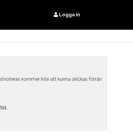
Logga in
estnoteras kommer inte att kunna skickas förrän
tid.