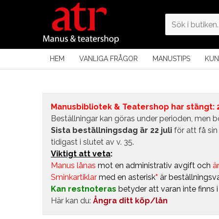
HEM
VANLIGA FRÅGOR
MANUSTIPS
KUN
Manusbibliotek & Teatershop har stängt: 24
Beställningar kan göras under perioden, men bö
Sista beställningsdag är 22 juli
för att få s
tidigast i slutet av v. 35.
Viktigt att veta
:
Manus lånas
mot en administrativ avgift
och
är
Sminkartiklar
med en asterisk
*
är beställningsva
Kan restnoteras
betyder att varan inte finns 
Här kan du:
Ångra ditt köp/lån