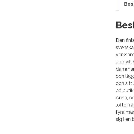
Bes
Bes
Den finl
svenska 
verksamh
upp vill
dammar 
och lägg
och sitt
på butik
Anna, oc
löfte fr
fyra man
sig i en