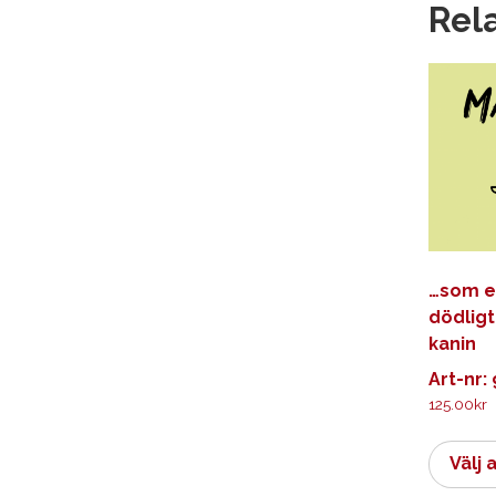
Rel
…som e
dödlig
kanin
Art-nr:
125.00
kr
Välj 