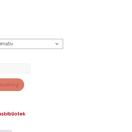
 varukorg
sbibliotek