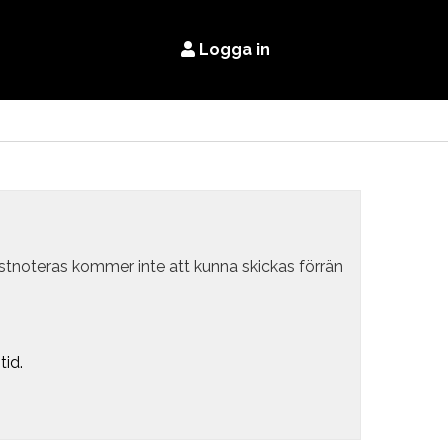
Logga in
estnoteras kommer inte att kunna skickas förrän
tid.