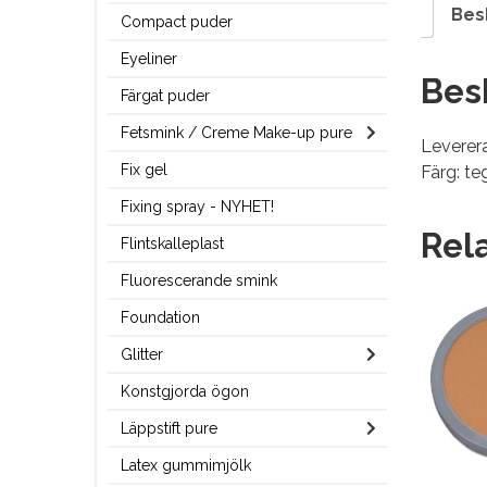
Bes
Compact puder
Eyeliner
Bes
Färgat puder
Fetsmink / Creme Make-up pure
Leverera
Fix gel
Färg: te
Fixing spray - NYHET!
Rel
Flintskalleplast
Fluorescerande smink
Foundation
Glitter
Konstgjorda ögon
Läppstift pure
Latex gummimjölk