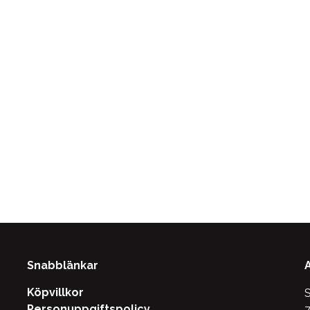
Snabblänkar
Köpvillkor
S
Personuppgiftspolicy
7