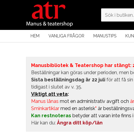
HEM
VANLIGA FRÅGOR
MANUSTIPS
KUN
Manusbibliotek & Teatershop har stängt: 24
Beställningar kan göras under perioden, men bö
Sista beställningsdag är 22 juli
för att få s
tidigast i slutet av v. 35.
Viktigt att veta
:
Manus lånas
mot en administrativ avgift
och
är
Sminkartiklar
med en asterisk
*
är beställningsva
Kan restnoteras
betyder att varan inte finns 
Här kan du:
Ångra ditt köp/lån