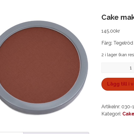
Cake mak
145.00
kr
Färg: Tegelröd
2 i lager (kan re
Cake
make-
up,
Lägg till i
burk
35
gr
Artikelnr:
030-
mängd
Kategori:
Cak