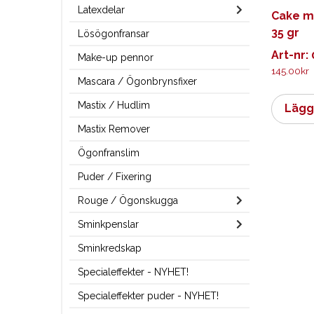
Latexdelar
Cake m
35 gr
Lösögonfransar
Art-nr:
Make-up pennor
145.00
kr
Mascara / Ögonbrynsfixer
Mastix / Hudlim
Lägg 
Mastix Remover
Ögonfranslim
Puder / Fixering
Rouge / Ögonskugga
Sminkpenslar
Sminkredskap
Specialeffekter - NYHET!
Specialeffekter puder - NYHET!