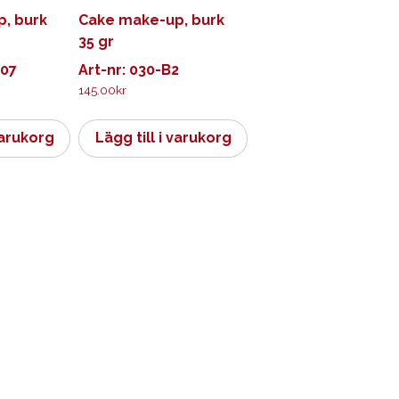
, burk
Cake make-up, burk
35 gr
007
Art-nr: 030-B2
145.00
kr
varukorg
Lägg till i varukorg