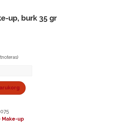
e-up, burk 35 gr
stnoteras)
 varukorg
1075
e Make-up