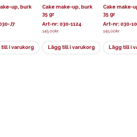
ake-up, burk
Cake make-up, burk
Cake make-up
35 gr
35 gr
 030-J7
Art-nr: 030-1124
Art-nr: 030-1
145.00
kr
145.00
kr
till i varukorg
Lägg till i varukorg
Lägg till i 