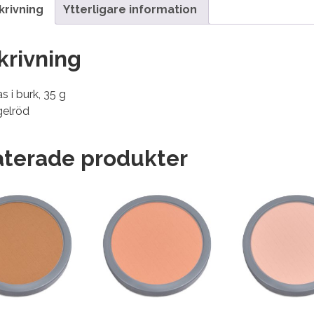
krivning
Ytterligare information
krivning
s i burk, 35 g
gelröd
aterade produkter