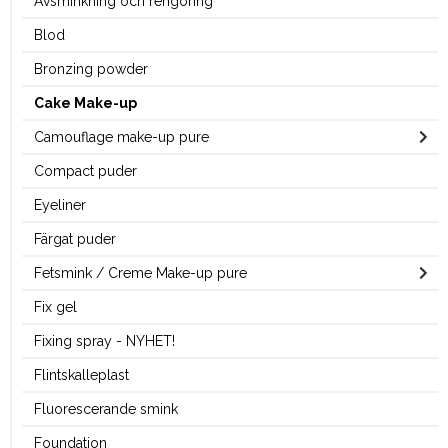
Avsminkning och rengöring
Blod
Bronzing powder
Cake Make-up
Camouflage make-up pure
Compact puder
Eyeliner
Färgat puder
Fetsmink / Creme Make-up pure
Fix gel
Fixing spray - NYHET!
Flintskalleplast
Fluorescerande smink
Foundation