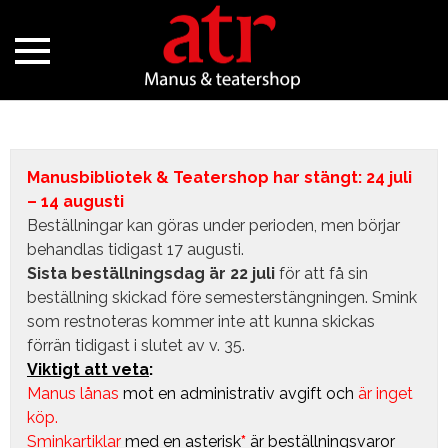
Manusbibliotek & Teatershop har stängt: 24 juli
– 14 augusti
Beställningar kan göras under perioden, men börjar
behandlas tidigast 17 augusti.
Sista beställningsdag är 22 juli
för att få sin
beställning skickad före semesterstängningen. Smink
som restnoteras kommer inte att kunna skickas
förrän tidigast i slutet av v. 35.
Viktigt att veta
:
Manus lånas
mot en administrativ avgift
och
är inget
köp.
Sminkartiklar
med en asterisk
*
är beställningsvaror