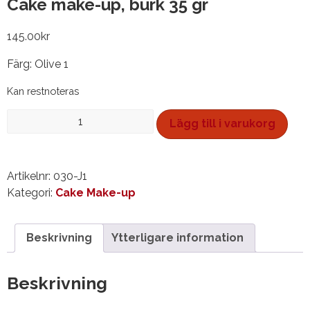
Cake make-up, burk 35 gr
145.00
kr
Färg: Olive 1
Kan restnoteras
Cake
Lägg till i varukorg
make-
up,
burk
Artikelnr:
030-J1
35
Kategori:
Cake Make-up
gr
mängd
Beskrivning
Ytterligare information
Beskrivning