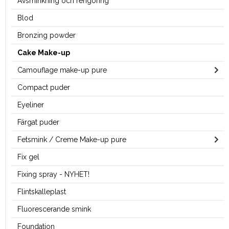
Avsminkning och rengöring
Blod
Bronzing powder
Cake Make-up
Camouflage make-up pure
Compact puder
Eyeliner
Färgat puder
Fetsmink / Creme Make-up pure
Fix gel
Fixing spray - NYHET!
Flintskalleplast
Fluorescerande smink
Foundation