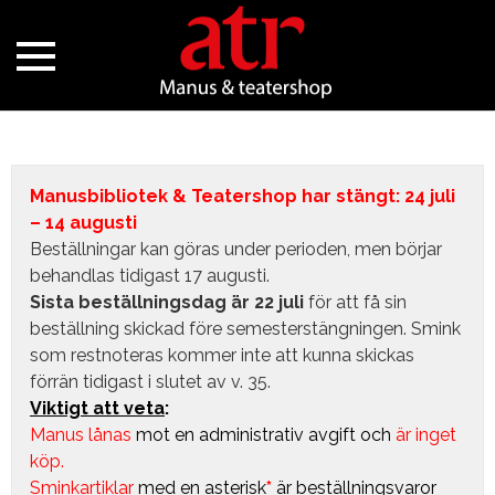
Manusbibliotek & Teatershop har stängt: 24 juli
– 14 augusti
Beställningar kan göras under perioden, men börjar
behandlas tidigast 17 augusti.
Sista beställningsdag är 22 juli
för att få sin
beställning skickad före semesterstängningen. Smink
som restnoteras kommer inte att kunna skickas
förrän tidigast i slutet av v. 35.
Viktigt att veta
:
Manus lånas
mot en administrativ avgift
och
är inget
köp.
Sminkartiklar
med en asterisk
*
är beställningsvaror