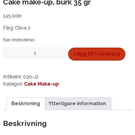
Cake make-up, burk 35 gr
145.00
kr
Färg: Olive 2
Kan restnoteras
Cake
Lägg till i varukorg
make-
up,
burk
Artikelnr:
030-J2
35
Kategori:
Cake Make-up
gr
mängd
Beskrivning
Ytterligare information
Beskrivning