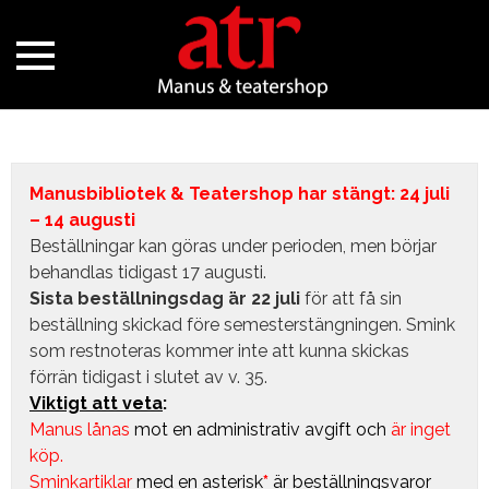
Manusbibliotek & Teatershop har stängt: 24 juli
– 14 augusti
Beställningar kan göras under perioden, men börjar
behandlas tidigast 17 augusti.
Sista beställningsdag är 22 juli
för att få sin
beställning skickad före semesterstängningen. Smink
som restnoteras kommer inte att kunna skickas
förrän tidigast i slutet av v. 35.
Viktigt att veta
:
Manus lånas
mot en administrativ avgift
och
är inget
köp.
Sminkartiklar
med en asterisk
*
är beställningsvaror