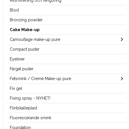
Avsminkning och rengöring
Blod
Bronzing powder
Cake Make-up
Camouflage make-up pure
Compact puder
Eyeliner
Färgat puder
Fetsmink / Creme Make-up pure
Fix gel
Fixing spray - NYHET!
Flintskalleplast
Fluorescerande smink
Foundation