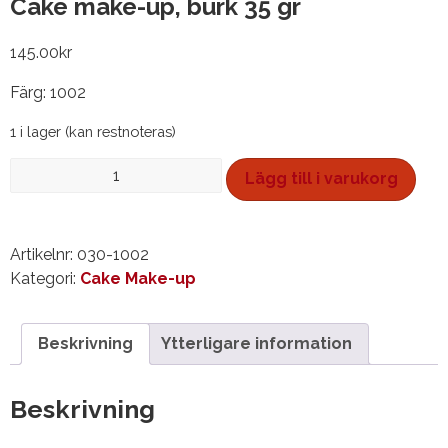
Cake make-up, burk 35 gr
145.00
kr
Färg: 1002
1 i lager (kan restnoteras)
Cake
Lägg till i varukorg
make-
up,
burk
Artikelnr:
030-1002
35
Kategori:
Cake Make-up
gr
mängd
Beskrivning
Ytterligare information
Beskrivning