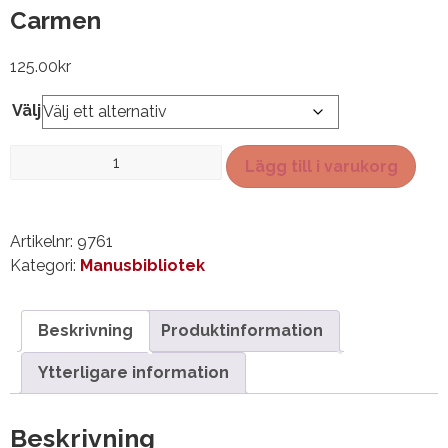
Carmen
125.00
kr
Välj
Carmen
Lägg till i varukorg
mängd
Artikelnr:
9761
Kategori:
Manusbibliotek
Beskrivning
Produktinformation
Ytterligare information
Beskrivning