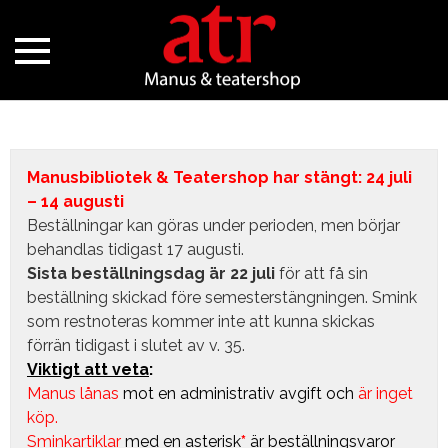
Manusbibliotek & Teatershop har stängt: 24 juli
– 14 augusti
Beställningar kan göras under perioden, men börjar
behandlas tidigast 17 augusti.
Sista beställningsdag är 22 juli
för att få sin
beställning skickad före semesterstängningen. Smink
som restnoteras kommer inte att kunna skickas
förrän tidigast i slutet av v. 35.
Viktigt att veta
:
Manus lånas
mot en administrativ avgift
och
är inget
köp.
Sminkartiklar
med en asterisk
*
är beställningsvaror