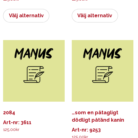
Den
Den
här
här
Välj alternativ
Välj alternativ
produkten
produkt
har
har
flera
flera
varianter.
varianter.
De
De
olika
olika
alternativen
alternati
kan
kan
väljas
väljas
på
på
produktsidan
produkts
2084
…som en påtagligt
dödligt påtänd kanin
Art-nr: 3611
125.00
kr
Art-nr: 9253
125.00
kr
Den