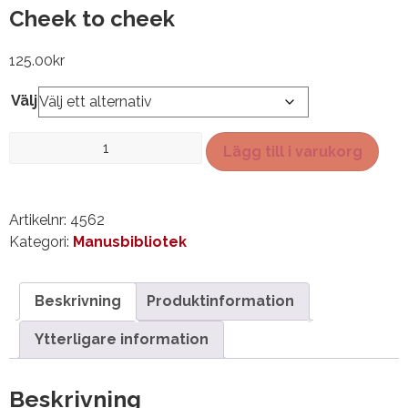
Cheek to cheek
125.00
kr
Välj
Cheek
Lägg till i varukorg
to
cheek
mängd
Artikelnr:
4562
Kategori:
Manusbibliotek
Beskrivning
Produktinformation
Ytterligare information
Beskrivning