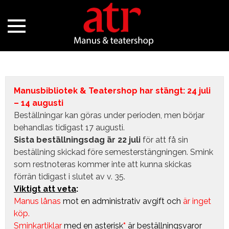
Manusbibliotek & Teatershop har stängt: 24 juli
– 14 augusti
Beställningar kan göras under perioden, men börjar
behandlas tidigast 17 augusti.
Sista beställningsdag är 22 juli
för att få sin
beställning skickad före semesterstängningen. Smink
som restnoteras kommer inte att kunna skickas
förrän tidigast i slutet av v. 35.
Viktigt att veta
:
Manus lånas
mot en administrativ avgift
och
är inget
köp.
Sminkartiklar
med en asterisk
*
är beställningsvaror