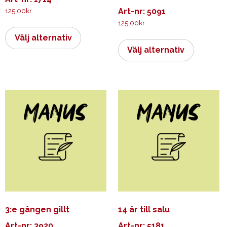
125.00
kr
Art-nr: 5091
125.00
kr
Den
här
Den
Välj alternativ
produkten
här
Välj alternativ
har
produkt
flera
har
varianter.
flera
De
varianter.
olika
De
alternativen
olika
kan
alternati
väljas
kan
på
väljas
produktsidan
på
produkts
3:e gången gillt
14 år till salu
Art-nr: 3920
Art-nr: 5181