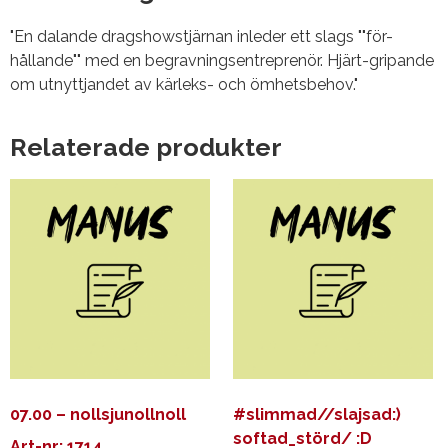
"En dalande dragshowstjärnan inleder ett slags ""för-
hållande"" med en begravningsentreprenör. Hjärt-gripande
om utnyttjandet av kärleks- och ömhetsbehov."
Relaterade produkter
07.00 – nollsjunollnoll
#slimmad//slajsad:)
softad_störd/ :D
Art-nr: 1714