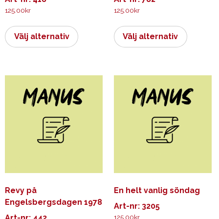
125.00
kr
125.00
kr
Den
Den
här
här
Välj alternativ
Välj alternativ
produkten
produkt
har
har
flera
flera
varianter.
varianter.
De
De
olika
olika
alternativen
alternati
kan
kan
väljas
väljas
på
på
produktsidan
produkts
Revy på
En helt vanlig söndag
Engelsbergsdagen 1978
Art-nr: 3205
Art-nr: 442
125.00
kr