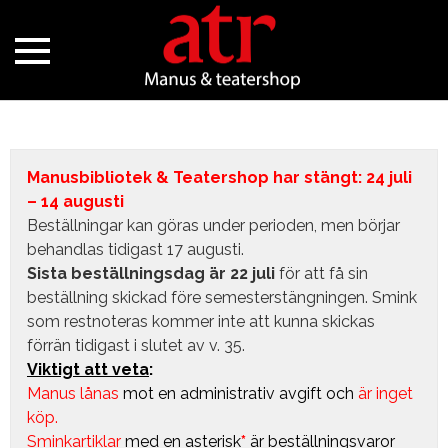
Manusbibliotek & Teatershop har stängt: 24 juli
– 14 augusti
Beställningar kan göras under perioden, men börjar
behandlas tidigast 17 augusti.
Sista beställningsdag är 22 juli
för att få sin
beställning skickad före semesterstängningen. Smink
som restnoteras kommer inte att kunna skickas
förrän tidigast i slutet av v. 35.
Viktigt att veta
:
Manus lånas
mot en administrativ avgift
och
är inget
köp.
Sminkartiklar
med en asterisk
*
är beställningsvaror