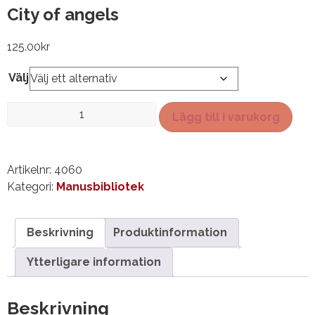
City of angels
125.00
kr
Välj
City
Lägg till i varukorg
of
angels
mängd
Artikelnr:
4060
Kategori:
Manusbibliotek
Beskrivning
Produktinformation
Ytterligare information
Beskrivning