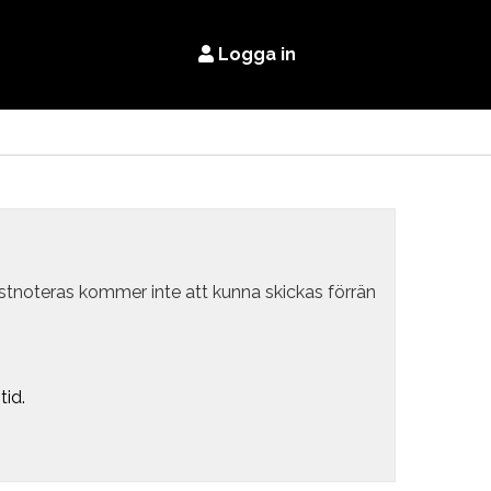
Logga in
estnoteras kommer inte att kunna skickas förrän
tid.