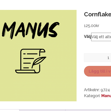
Cornflake
125.00
kr
Välj
Cornflakesport
mängd
Lägg till i
Artikelnr:
9724
Kategori:
Manu