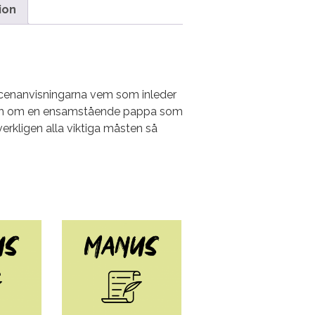
ion
scenanvisningarna vem som inleder
r och om en ensamstående pappa som
 verkligen alla viktiga måsten så