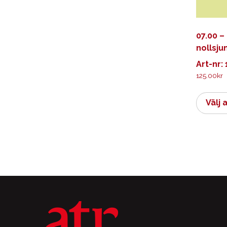
07.00 –
nollsju
Art-nr:
125.00
kr
Välj 