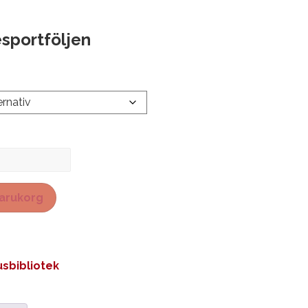
sportföljen
följen
 varukorg
sbibliotek