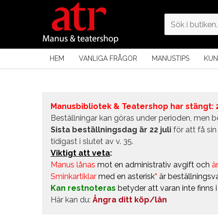
HEM
VANLIGA FRÅGOR
MANUSTIPS
KUN
Manusbibliotek & Teatershop har stängt: 24
Beställningar kan göras under perioden, men bö
Sista beställningsdag är 22 juli
för att få s
tidigast i slutet av v. 35.
Viktigt att veta
:
Manus lånas
mot en administrativ avgift
och
är
Sminkartiklar
med en asterisk
*
är beställningsva
Kan restnoteras
betyder att varan inte finns 
Här kan du:
Ångra ditt köp/lån