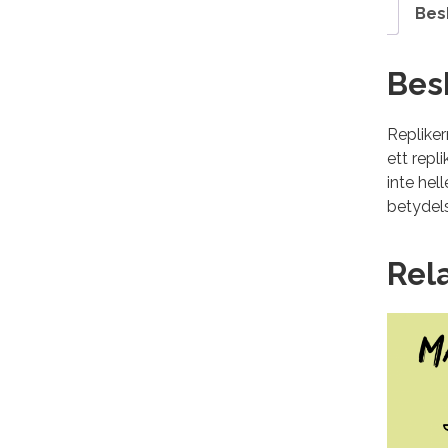
Bes
Bes
Replike
ett rep
inte hel
betydels
Rel