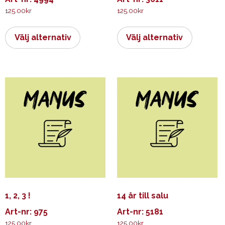
125.00
kr
125.00
kr
Den
Den
här
här
Välj alternativ
Välj alternativ
produkten
produkt
har
har
flera
flera
varianter.
varianter.
De
De
olika
olika
alternativen
alternati
kan
kan
väljas
väljas
på
på
produktsidan
produkts
1, 2, 3 !
14 år till salu
Art-nr: 975
Art-nr: 5181
125.00
kr
125.00
kr