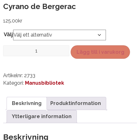
Cyrano de Bergerac
125.00
kr
Välj
Cyrano
Lägg till i varukorg
de
Bergerac
mängd
Artikelnr:
2733
Kategori:
Manusbibliotek
Beskrivning
Produktinformation
Ytterligare information
Beskrivning