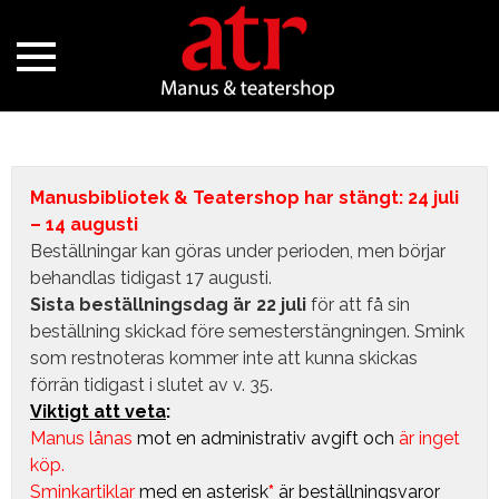
Manusbibliotek & Teatershop har stängt: 24 juli
– 14 augusti
Beställningar kan göras under perioden, men börjar
behandlas tidigast 17 augusti.
Sista beställningsdag är 22 juli
för att få sin
beställning skickad före semesterstängningen. Smink
som restnoteras kommer inte att kunna skickas
förrän tidigast i slutet av v. 35.
Viktigt att veta
:
Manus lånas
mot en administrativ avgift
och
är inget
köp.
Sminkartiklar
med en asterisk
*
är beställningsvaror