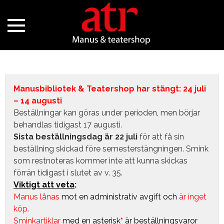
Manusbibliotek & Teatershop har stängt: 24 juli
– 14 augusti
Beställningar kan göras under perioden, men börjar
behandlas tidigast 17 augusti.
Sista beställningsdag är 22 juli
för att få sin
beställning skickad före semesterstängningen. Smink
som restnoteras kommer inte att kunna skickas
förrän tidigast i slutet av v. 35.
Viktigt att veta
:
Manus lånas
mot en administrativ avgift
och
är inget
köp.
Sminkartiklar
med en asterisk
*
är beställningsvaror