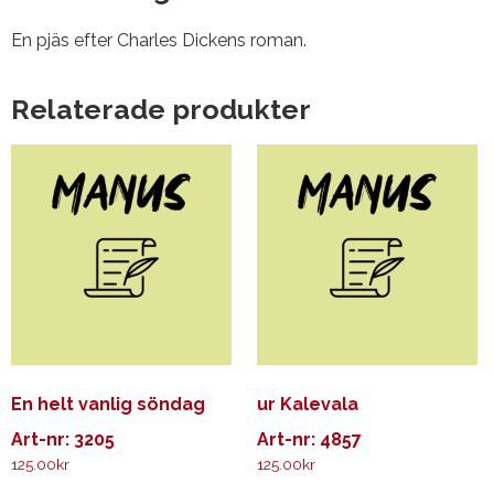
En pjäs efter Charles Dickens roman.
Relaterade produkter
En helt vanlig söndag
ur Kalevala
Art-nr: 3205
Art-nr: 4857
125.00
kr
125.00
kr
Den
Den