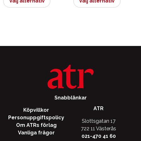
Välj alternativ
Välj alternativ
produkten
produkt
har
har
flera
flera
varianter.
varianter.
De
De
olika
olika
alternativen
alternati
kan
kan
väljas
väljas
på
på
produktsidan
produkts
Snabblänkar
ATR
Köpvillkor
Personuppgiftspolicy
Slottsgatan 17
Om ATRs förlag
722 11 Västerås
Vanliga frågor
021-470 41 60