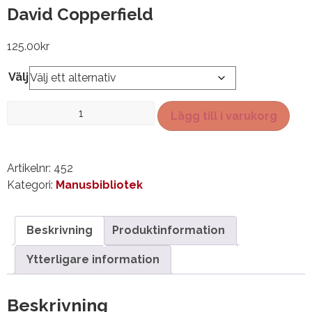
David Copperfield
125.00
kr
Välj
David
Lägg till i varukorg
Copperfield
mängd
Artikelnr:
452
Kategori:
Manusbibliotek
Beskrivning
Produktinformation
Ytterligare information
Beskrivning