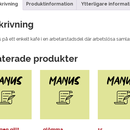
krivning
Produktinformation
Ytterligare informat
krivning
 på ett enkelt kafé i en arbetarstadsdel där arbetslösa samla
aterade produkter
gen gillt
…glömma
15…