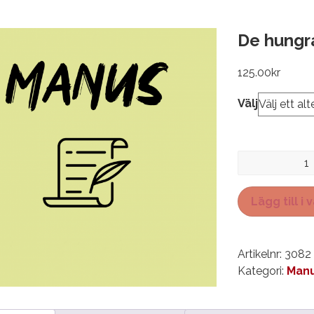
De hung
125.00
kr
Välj
De
hungrande
mängd
Lägg till i
Artikelnr:
3082
Kategori:
Manu