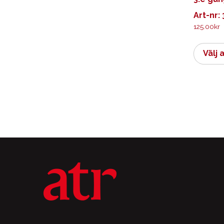
Art-nr:
125.00
kr
Välj 