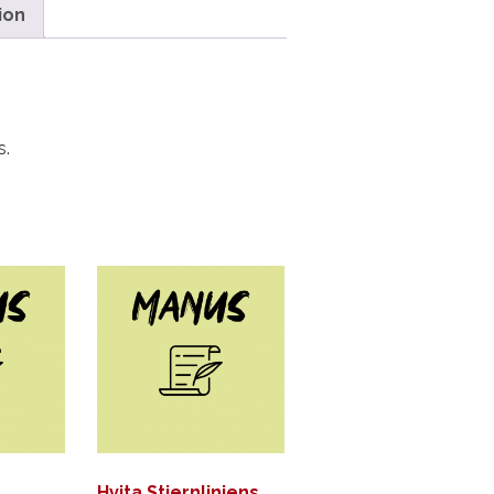
ion
s.
Hvita Stjernliniens