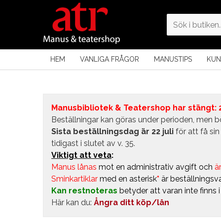
HEM
VANLIGA FRÅGOR
MANUSTIPS
KUN
Manusbibliotek & Teatershop har stängt: 24
Beställningar kan göras under perioden, men bö
Sista beställningsdag är 22 juli
för att få s
tidigast i slutet av v. 35.
Viktigt att veta
:
Manus lånas
mot en administrativ avgift
och
är
Sminkartiklar
med en asterisk
*
är beställningsva
Kan restnoteras
betyder att varan inte finns 
Här kan du:
Ångra ditt köp/lån