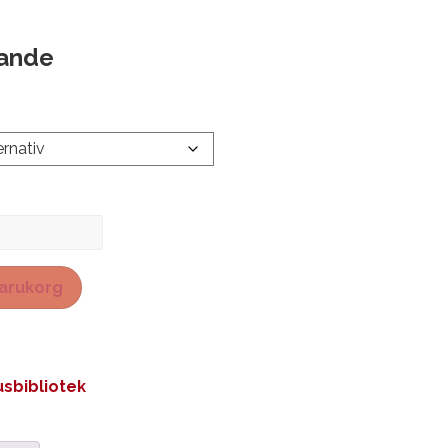
rande
 varukorg
sbibliotek