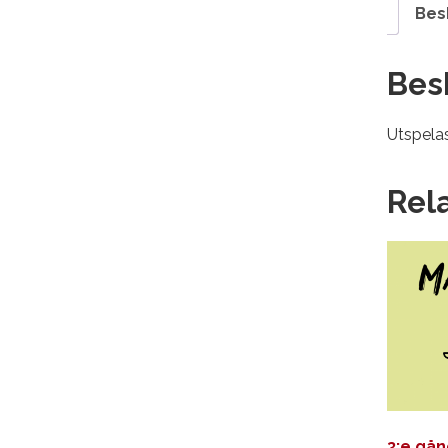
Bes
Bes
Utspelas
Rel
3:e gån