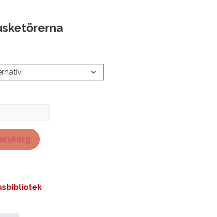
usketörerna
 varukorg
sbibliotek