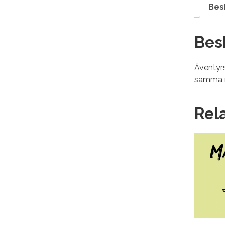
Bes
Bes
Äventyrs
samma n
Rel