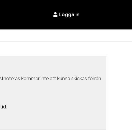
Logga in
estnoteras kommer inte att kunna skickas förrän
tid.