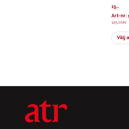
15…
Art-nr:
125.00
kr
Välj 