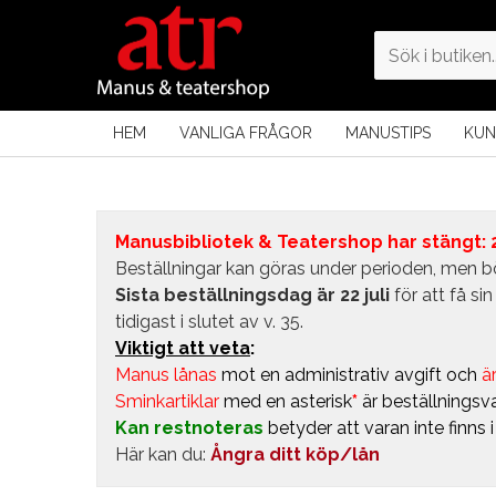
HEM
VANLIGA FRÅGOR
MANUSTIPS
KUN
Manusbibliotek & Teatershop har stängt: 24
Beställningar kan göras under perioden, men bö
Sista beställningsdag är 22 juli
för att få s
tidigast i slutet av v. 35.
Viktigt att veta
:
Manus lånas
mot en administrativ avgift
och
är
Sminkartiklar
med en asterisk
*
är beställningsva
Kan restnoteras
betyder att varan inte finns 
Här kan du:
Ångra ditt köp/lån