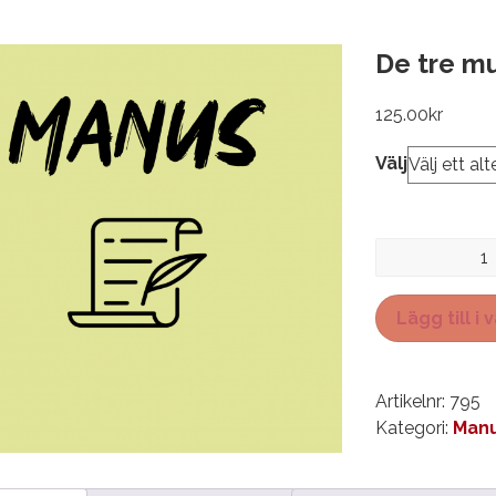
De tre m
125.00
kr
Välj
De
tre
musketörerna
Lägg till i
mängd
Artikelnr:
795
Kategori:
Manu