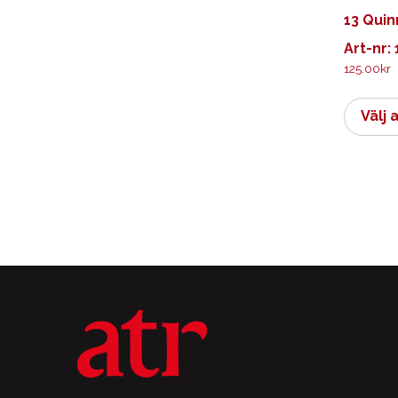
13 Quin
Art-nr: 
125.00
kr
Välj 