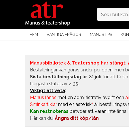
HEM
VANLIGA FRÅGOR
MANUSTIPS
KUN
Manusbibliotek & Teatershop har stängt: 24
Beställningar kan göras under perioden, men bö
Sista beställningsdag är 22 juli
för att få s
tidigast i slutet av v. 35.
Viktigt att veta
:
Manus lånas
mot en administrativ avgift
och
är
Sminkartiklar
med en asterisk
*
är beställningsva
Kan restnoteras
betyder att varan inte finns 
Här kan du:
Ångra ditt köp/lån