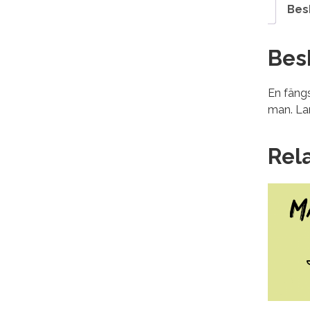
Bes
Bes
En fängs
man. Lan
Rel