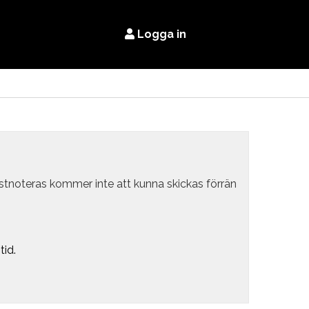
Logga in
estnoteras kommer inte att kunna skickas förrän
tid.