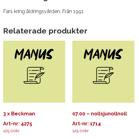
Fars kring åldringsvården. Från 1991
Relaterade produkter
3 x Beckman
07.00 – nollsjunollnoll
Art-nr: 4275
Art-nr: 1714
125.00
kr
125.00
kr
Den
Den