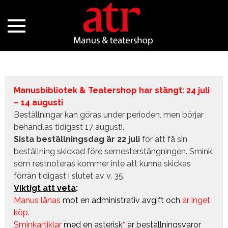
Manusbibliotek & Teatershop har stängt: 24 juli
– 14 augusti
Beställningar kan göras under perioden, men börjar
behandlas tidigast 17 augusti.
Sista beställningsdag är 22 juli
för att få sin
beställning skickad före semesterstängningen. Smink
som restnoteras kommer inte att kunna skickas
förrän tidigast i slutet av v. 35.
Viktigt att veta
:
Manus lånas
mot en administrativ avgift
och
är inget
köp.
Sminkartiklar
med en asterisk
*
är beställningsvaror