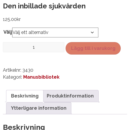
Den inbillade sjukvården
125.00
kr
Välj
Den
Lägg till i varukorg
inbillade
sjukvården
mängd
Artikelnr:
3430
Kategori:
Manusbibliotek
Beskrivning
Produktinformation
Ytterligare information
Beskrivning