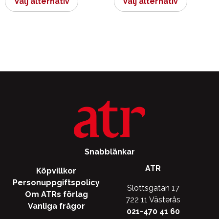
Välj alternativ
Välj alternativ
produkten
produkt
har
har
flera
flera
varianter.
varianter.
De
De
olika
olika
alternativen
alternati
kan
kan
väljas
väljas
på
på
produktsidan
produkts
Snabblänkar
ATR
Köpvillkor
Personuppgiftspolicy
Slottsgatan 17
Om ATRs förlag
722 11 Västerås
Vanliga frågor
021-470 41 60