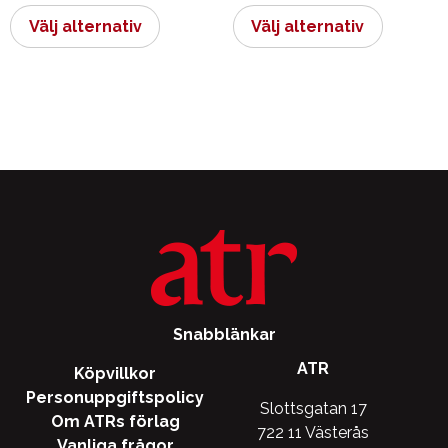
här
här
Välj alternativ
Välj alternativ
produkten
produkt
har
har
flera
flera
varianter.
varianter.
De
De
olika
olika
alternativen
alternati
kan
kan
väljas
väljas
på
på
produktsidan
produkts
Snabblänkar
ATR
Köpvillkor
Personuppgiftspolicy
Slottsgatan 17
Om ATRs förlag
722 11 Västerås
Vanliga frågor