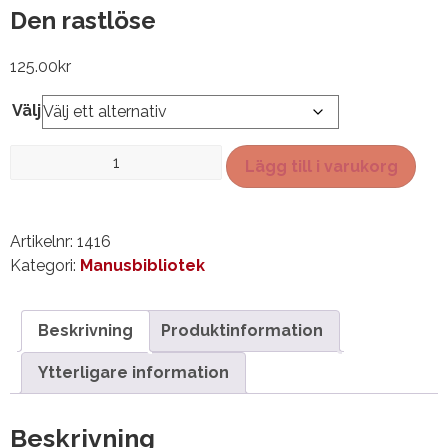
Den rastlöse
125.00
kr
Välj
Den
Lägg till i varukorg
rastlöse
mängd
Artikelnr:
1416
Kategori:
Manusbibliotek
Beskrivning
Produktinformation
Ytterligare information
Beskrivning