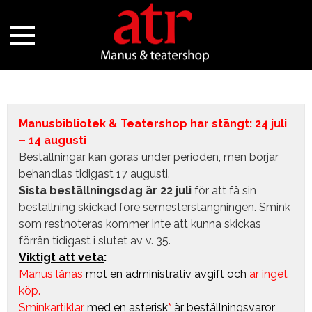
Manusbibliotek & Teatershop har stängt: 24 juli
– 14 augusti
Beställningar kan göras under perioden, men börjar
behandlas tidigast 17 augusti.
Sista beställningsdag är 22 juli
för att få sin
beställning skickad före semesterstängningen. Smink
som restnoteras kommer inte att kunna skickas
förrän tidigast i slutet av v. 35.
Viktigt att veta
:
Manus lånas
mot en administrativ avgift
och
är inget
köp.
Sminkartiklar
med en asterisk
*
är beställningsvaror