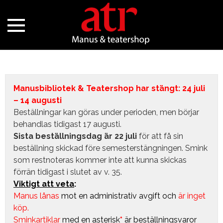
Manusbibliotek & Teatershop har stängt: 24 juli
– 14 augusti
Beställningar kan göras under perioden, men börjar
behandlas tidigast 17 augusti.
Sista beställningsdag är 22 juli
för att få sin
beställning skickad före semesterstängningen. Smink
som restnoteras kommer inte att kunna skickas
förrän tidigast i slutet av v. 35.
Viktigt att veta
:
Manus lånas
mot en administrativ avgift
och
är inget
köp.
Sminkartiklar
med en asterisk
*
är beställningsvaror