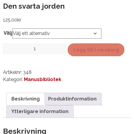
Den svarta jorden
125.00
kr
Välj
Den
Lägg till i varukorg
svarta
jorden
mängd
Artikelnr:
348
Kategori:
Manusbibliotek
Beskrivning
Produktinformation
Ytterligare information
Beskrivning