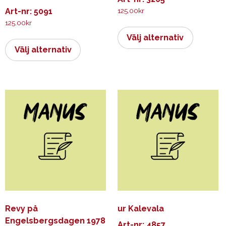
Art-nr: 5091
125.00
kr
125.00
kr
Den
Den
här
Välj alternativ
här
produkt
Välj alternativ
produkten
har
har
flera
flera
varianter.
varianter.
De
De
olika
olika
alternati
alternativen
kan
kan
väljas
väljas
på
på
produkts
produktsidan
Revy på
ur Kalevala
Engelsbergsdagen 1978
Art-nr: 4857