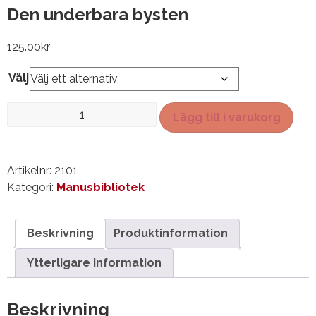
Den underbara bysten
125.00
kr
Välj
Den
Lägg till i varukorg
underbara
bysten
mängd
Artikelnr:
2101
Kategori:
Manusbibliotek
Beskrivning
Produktinformation
Ytterligare information
Beskrivning