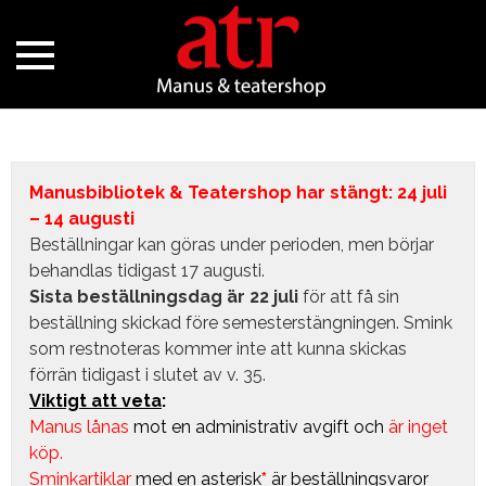
Manusbibliotek & Teatershop har stängt: 24 juli
– 14 augusti
Beställningar kan göras under perioden, men börjar
behandlas tidigast 17 augusti.
Sista beställningsdag är 22 juli
för att få sin
beställning skickad före semesterstängningen. Smink
som restnoteras kommer inte att kunna skickas
förrän tidigast i slutet av v. 35.
Viktigt att veta
:
Manus lånas
mot en administrativ avgift
och
är inget
köp.
Sminkartiklar
med en asterisk
*
är beställningsvaror