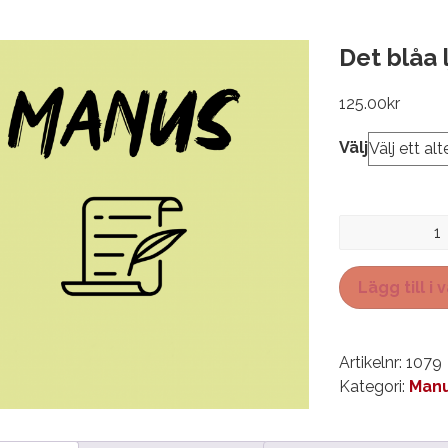
Det blåa 
125.00
kr
Välj
Det
blåa
ljuset
Lägg till i
mängd
Artikelnr:
1079
Kategori:
Manu