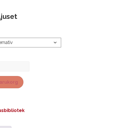
ljuset
 varukorg
sbibliotek