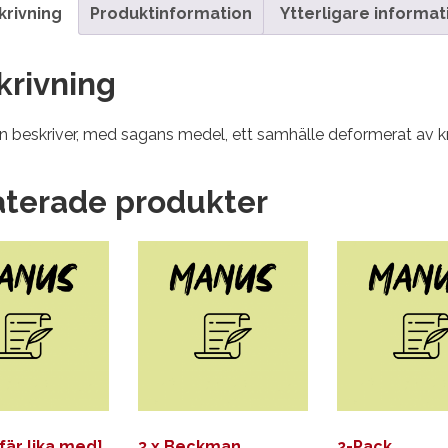
krivning
Produktinformation
Ytterligare informat
krivning
 beskriver, med sagans medel, ett samhälle deformerat av kr
aterade produkter
fär lika med]
3 x Beckman
2-Pack