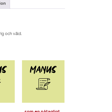
ion
ig och våld.
…som en påtagligt