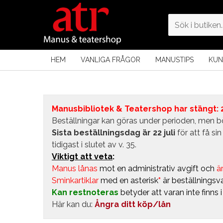
HEM
VANLIGA FRÅGOR
MANUSTIPS
KUN
Manusbibliotek & Teatershop har stängt: 24
Beställningar kan göras under perioden, men bö
Sista beställningsdag är 22 juli
för att få s
tidigast i slutet av v. 35.
Viktigt att veta
:
Manus lånas
mot en administrativ avgift
och
är
Sminkartiklar
med en asterisk
*
är beställningsva
Kan restnoteras
betyder att varan inte finns 
Här kan du:
Ångra ditt köp/lån