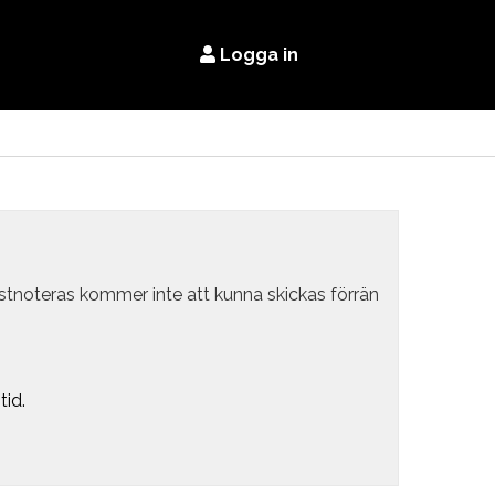
Logga in
estnoteras kommer inte att kunna skickas förrän
tid.