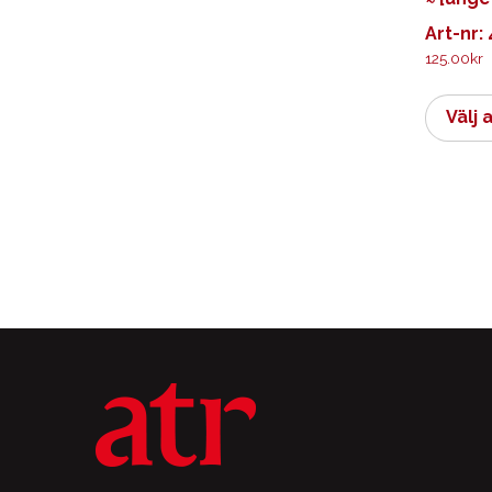
Art-nr:
125.00
kr
Välj 