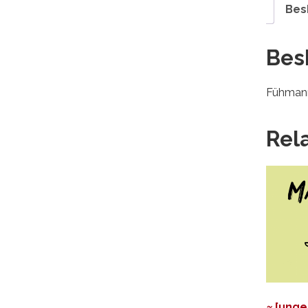
Bes
Bes
Fühmann
Rel
≈ [unge