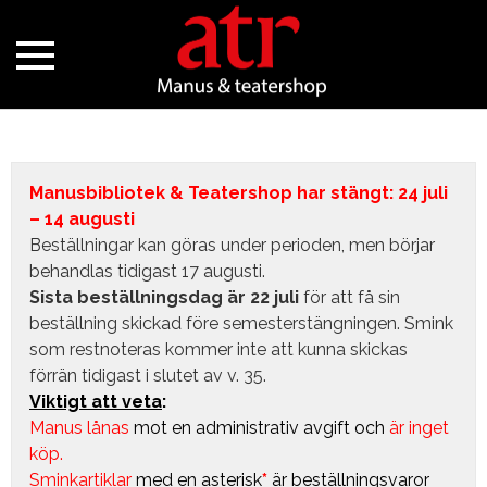
Manusbibliotek & Teatershop har stängt: 24 juli
– 14 augusti
Beställningar kan göras under perioden, men börjar
behandlas tidigast 17 augusti.
Sista beställningsdag är 22 juli
för att få sin
beställning skickad före semesterstängningen. Smink
som restnoteras kommer inte att kunna skickas
förrän tidigast i slutet av v. 35.
Viktigt att veta
:
Manus lånas
mot en administrativ avgift
och
är inget
köp.
Sminkartiklar
med en asterisk
*
är beställningsvaror