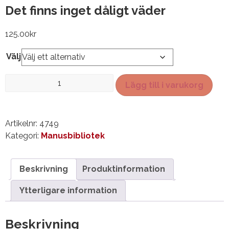
Det finns inget dåligt väder
125.00
kr
Välj
Det
Lägg till i varukorg
finns
inget
dåligt
Artikelnr:
4749
väder
Kategori:
Manusbibliotek
mängd
Beskrivning
Produktinformation
Ytterligare information
Beskrivning