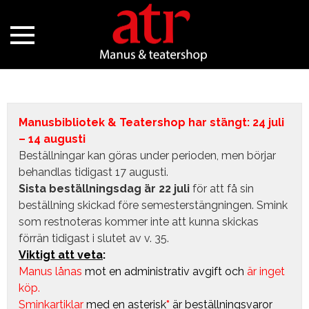
Manusbibliotek & Teatershop har stängt: 24 juli
– 14 augusti
Beställningar kan göras under perioden, men börjar
behandlas tidigast 17 augusti.
Sista beställningsdag är 22 juli
för att få sin
beställning skickad före semesterstängningen. Smink
som restnoteras kommer inte att kunna skickas
förrän tidigast i slutet av v. 35.
Viktigt att veta
:
Manus lånas
mot en administrativ avgift
och
är inget
köp.
Sminkartiklar
med en asterisk
*
är beställningsvaror