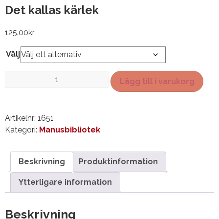
Det kallas kärlek
125.00
kr
Välj
Det
Lägg till i varukorg
kallas
kärlek
mängd
Artikelnr:
1651
Kategori:
Manusbibliotek
Beskrivning
Produktinformation
Ytterligare information
Beskrivning