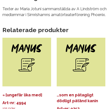
Texter av Maria Jotuni sammanställda av A Lindström och
medlemmar i Simrishamns amatörteaterförening Phoenix.
Relaterade produkter
≈ [ungefär lika med]
…som en påtagligt
dödligt påtänd kanin
Art-nr: 4994
125.00
kr
Art-nr: 9253