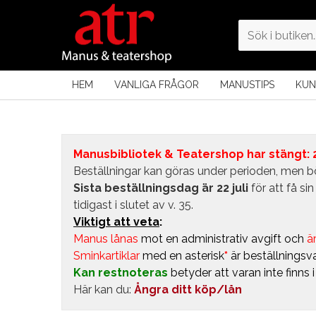
HEM
VANLIGA FRÅGOR
MANUSTIPS
KUN
Manusbibliotek & Teatershop har stängt: 24
Beställningar kan göras under perioden, men bö
Sista beställningsdag är 22 juli
för att få s
tidigast i slutet av v. 35.
Viktigt att veta
:
Manus lånas
mot en administrativ avgift
och
är
Sminkartiklar
med en asterisk
*
är beställningsva
Kan restnoteras
betyder att varan inte finns 
Här kan du:
Ångra ditt köp/lån