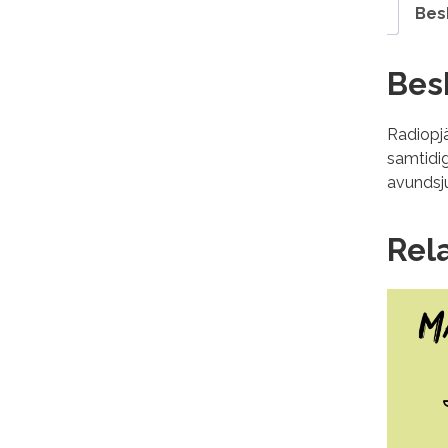
Bes
Bes
Radiopjä
samtidig
avundsju
Rel