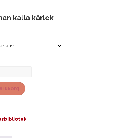
an kalla kärlek
 varukorg
sbibliotek