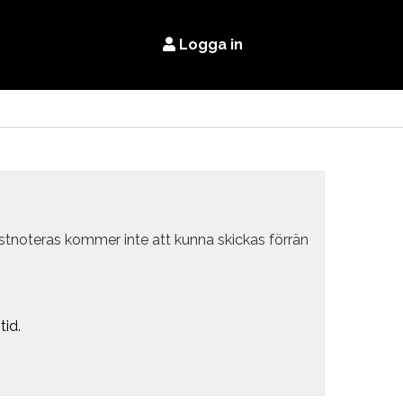
Logga in
estnoteras kommer inte att kunna skickas förrän
tid.