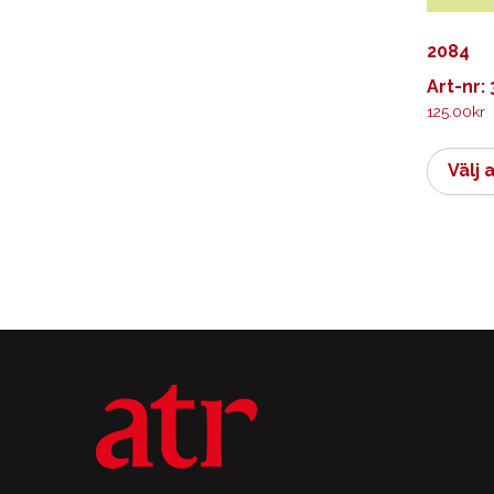
2084
Art-nr:
125.00
kr
Välj 