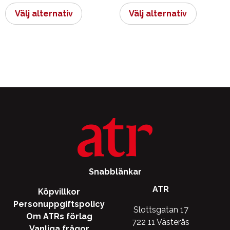
här
här
Välj alternativ
Välj alternativ
produkten
produkt
har
har
flera
flera
varianter.
varianter.
De
De
olika
olika
alternativen
alternati
kan
kan
väljas
väljas
på
på
produktsidan
produkts
Snabblänkar
ATR
Köpvillkor
Personuppgiftspolicy
Slottsgatan 17
Om ATRs förlag
722 11 Västerås
Vanliga frågor