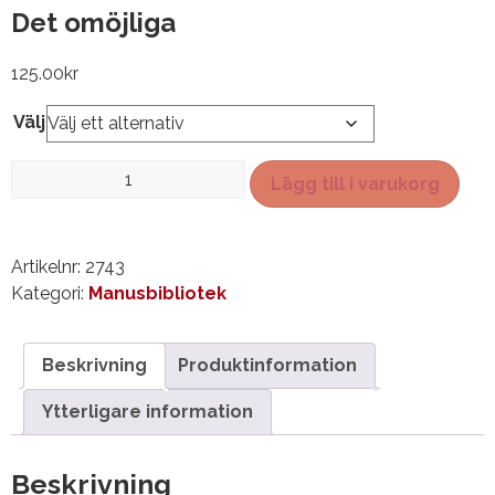
Det omöjliga
125.00
kr
Välj
Det
Lägg till i varukorg
omöjliga
mängd
Artikelnr:
2743
Kategori:
Manusbibliotek
Beskrivning
Produktinformation
Ytterligare information
Beskrivning