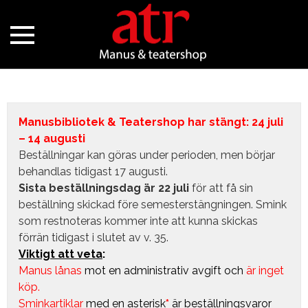
Manusbibliotek & Teatershop har stängt: 24 juli
– 14 augusti
Beställningar kan göras under perioden, men börjar
behandlas tidigast 17 augusti.
Sista beställningsdag är 22 juli
för att få sin
beställning skickad före semesterstängningen. Smink
som restnoteras kommer inte att kunna skickas
förrän tidigast i slutet av v. 35.
Viktigt att veta
:
Manus lånas
mot en administrativ avgift
och
är inget
köp.
Sminkartiklar
med en asterisk
*
är beställningsvaror