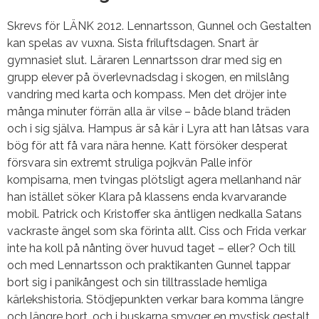
Skrevs för LÄNK 2012. Lennartsson, Gunnel och Gestalten
kan spelas av vuxna. Sista friluftsdagen. Snart är
gymnasiet slut. Läraren Lennartsson drar med sig en
grupp elever på överlevnadsdag i skogen, en milslång
vandring med karta och kompass. Men det dröjer inte
många minuter förrän alla är vilse – både bland träden
och i sig själva. Hampus är så kär i Lyra att han låtsas vara
bög för att få vara nära henne. Katt försöker desperat
försvara sin extremt struliga pojkvän Palle inför
kompisarna, men tvingas plötsligt agera mellanhand när
han istället söker Klara på klassens enda kvarvarande
mobil. Patrick och Kristoffer ska äntligen nedkalla Satans
vackraste ängel som ska förinta allt. Ciss och Frida verkar
inte ha koll på nånting över huvud taget – eller? Och till
och med Lennartsson och praktikanten Gunnel tappar
bort sig i panikångest och sin tilltrasslade hemliga
kärlekshistoria. Stödjepunkten verkar bara komma längre
och längre bort, och i buskarna smyger en mystisk gestalt.