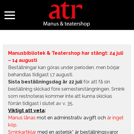
Manusbibliotek & Teatershop har stängt: 24 juli
– 14 augusti
Beställningar kan göras under perioden, men börjar
behandlas tidigast 17 augusti.
Sista beställningsdag är 22 juli
för att få sin
beställning skickad före semesterstängningen. Smink
som restnoteras kommer inte att kunna skickas
förrän tidigast i slutet av v. 35.
Viktigt att veta
:
Manus lånas
mot en administrativ avgift
och
är inget
köp.
Sminkartiklar
med en asterisk
*
är beställningsvaror