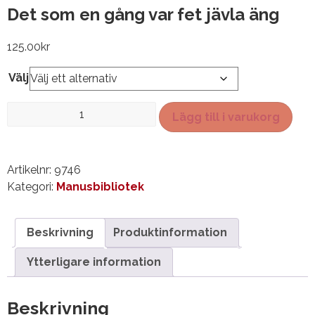
Det som en gång var fet jävla äng
125.00
kr
Välj
Det
Lägg till i varukorg
som
en
gång
Artikelnr:
9746
var
Kategori:
Manusbibliotek
fet
jävla
äng
Beskrivning
Produktinformation
mängd
Ytterligare information
Beskrivning