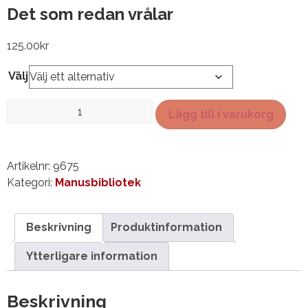
Det som redan vrålar
125.00
kr
Välj
Det
Lägg till i varukorg
som
redan
vrålar
Artikelnr:
9675
mängd
Kategori:
Manusbibliotek
Beskrivning
Produktinformation
Ytterligare information
Beskrivning