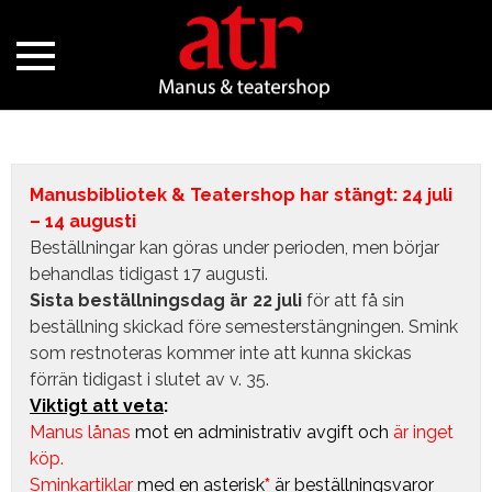
Manusbibliotek & Teatershop har stängt: 24 juli
– 14 augusti
Beställningar kan göras under perioden, men börjar
behandlas tidigast 17 augusti.
Sista beställningsdag är 22 juli
för att få sin
beställning skickad före semesterstängningen. Smink
som restnoteras kommer inte att kunna skickas
förrän tidigast i slutet av v. 35.
Viktigt att veta
:
Manus lånas
mot en administrativ avgift
och
är inget
köp.
Sminkartiklar
med en asterisk
*
är beställningsvaror