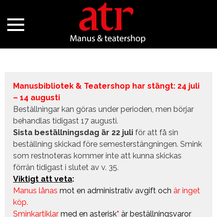
Manusbibliotek & Teatershop har stängt: 24 juli
– 14 augusti
Beställningar kan göras under perioden, men börjar
behandlas tidigast 17 augusti.
Sista beställningsdag är 22 juli
för att få sin
beställning skickad före semesterstängningen. Smink
som restnoteras kommer inte att kunna skickas
förrän tidigast i slutet av v. 35.
Viktigt att veta
:
Manus lånas
mot en administrativ avgift
och
är inget
köp.
Sminkartiklar
med en asterisk
*
är beställningsvaror