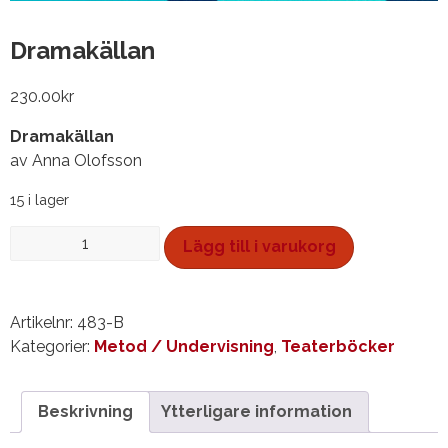
Dramakällan
230.00
kr
Dramakällan
av Anna Olofsson
15 i lager
Dramakällan
Lägg till i varukorg
mängd
Artikelnr:
483-B
Kategorier:
Metod / Undervisning
,
Teaterböcker
Beskrivning
Ytterligare information