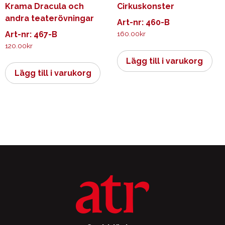
Krama Dracula och
Cirkuskonster
andra teaterövningar
Art-nr: 460-B
Art-nr: 467-B
160.00
kr
120.00
kr
Lägg till i varukorg
Lägg till i varukorg