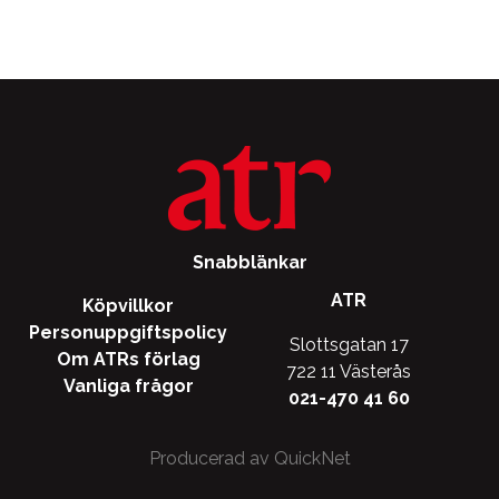
Snabblänkar
ATR
Köpvillkor
Personuppgiftspolicy
Slottsgatan 17
Om ATRs förlag
722 11 Västerås
Vanliga frågor
021-470 41 60
Producerad av QuickNet