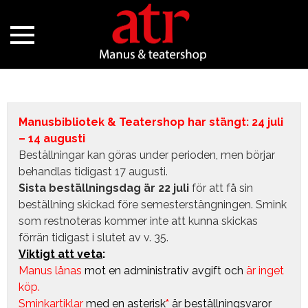
Manusbibliotek & Teatershop har stängt: 24 juli
– 14 augusti
Beställningar kan göras under perioden, men börjar
behandlas tidigast 17 augusti.
Sista beställningsdag är 22 juli
för att få sin
beställning skickad före semesterstängningen. Smink
som restnoteras kommer inte att kunna skickas
förrän tidigast i slutet av v. 35.
Viktigt att veta
:
Manus lånas
mot en administrativ avgift
och
är inget
köp.
Sminkartiklar
med en asterisk
*
är beställningsvaror