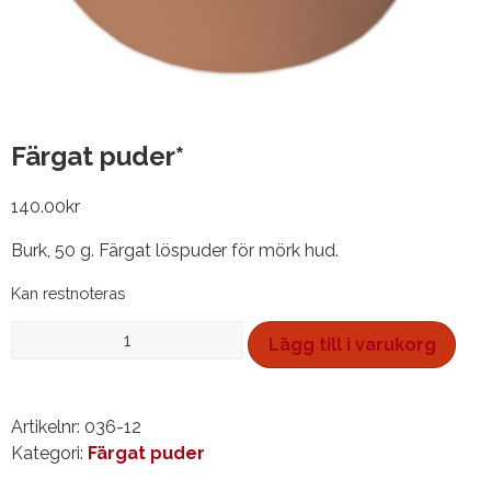
Färgat puder*
140.00
kr
Burk, 50 g. Färgat löspuder för mörk hud.
Kan restnoteras
Färgat
Lägg till i varukorg
puder*
mängd
Artikelnr:
036-12
Kategori:
Färgat puder