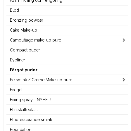
Avsminkning och rengöring
Blod
Bronzing powder
Cake Make-up
Camouflage make-up pure
Compact puder
Eyeliner
Färgat puder
Fetsmink / Creme Make-up pure
Fix gel
Fixing spray - NYHET!
Flintskalleplast
Fluorescerande smink
Foundation