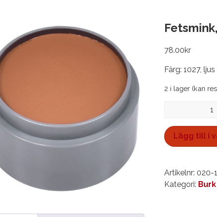
Fetsmink,
78.00
kr
Färg: 1027, ljus
2 i lager (kan re
Fetsmink,
burk
15
Lägg till i
ml
mängd
Artikelnr:
020-
Kategori:
Burk