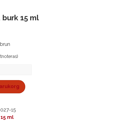
 burk 15 ml
 brun
stnoteras)
 varukorg
1027-15
 15 ml