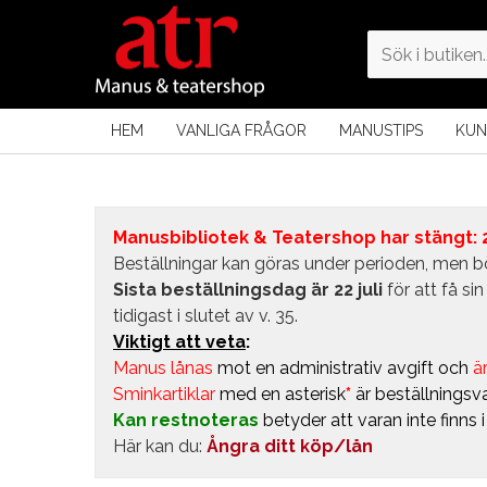
HEM
VANLIGA FRÅGOR
MANUSTIPS
KUN
Manusbibliotek & Teatershop har stängt: 24
Beställningar kan göras under perioden, men bö
Sista beställningsdag är 22 juli
för att få s
tidigast i slutet av v. 35.
Viktigt att veta
:
Manus lånas
mot en administrativ avgift
och
är
Sminkartiklar
med en asterisk
*
är beställningsva
Kan restnoteras
betyder att varan inte finns 
Här kan du:
Ångra ditt köp/lån