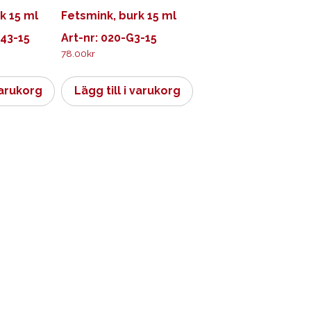
k 15 ml
Fetsmink, burk 15 ml
043-15
Art-nr: 020-G3-15
78.00
kr
varukorg
Lägg till i varukorg