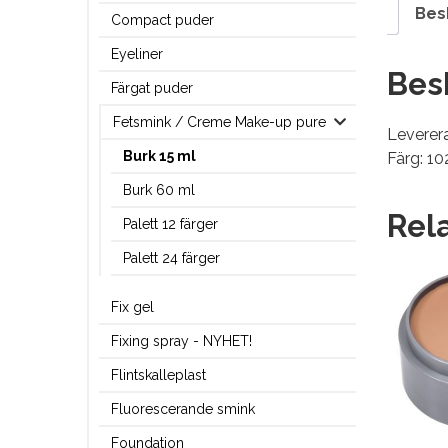
Bes
Compact puder
Eyeliner
Bes
Färgat puder
Fetsmink / Creme Make-up pure
Leverera
Burk 15 ml
Färg: 10
Burk 60 ml
Rel
Palett 12 färger
Palett 24 färger
Fix gel
Fixing spray - NYHET!
Flintskalleplast
Fluorescerande smink
Foundation