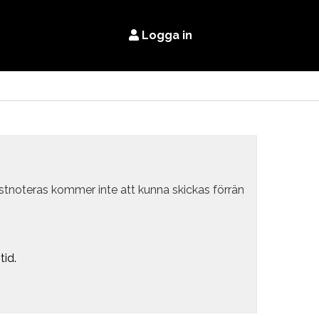
Logga in
estnoteras kommer inte att kunna skickas förrän
tid.