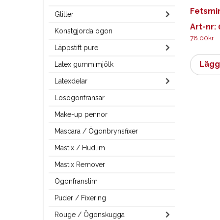
Fetsmin
Glitter
Art-nr:
Konstgjorda ögon
78.00
kr
Läppstift pure
Lägg 
Latex gummimjölk
Latexdelar
Lösögonfransar
Make-up pennor
Mascara / Ögonbrynsfixer
Mastix / Hudlim
Mastix Remover
Ögonfranslim
Puder / Fixering
Rouge / Ögonskugga